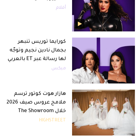
أفلام
كورايما توريس تنبهر
بجمال نادين نجيم وتوجّه
لها رسالة عبر ET بالعربي
ميكس
هازار هوت كوتور ترسم
ملامح عروس صيف 2026
خلال The Showroom
HIGHSTREET