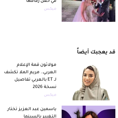
في حفل زفافها
ميكس
قد
يعجبك
أيضاً
مولاثون قمة الإعلام
العربي.. مريم الملا تكشف
لـ ET بالعربي تفاصيل
نسخة 2026
ميكس
ياسمين عبد العزيز تختار
التغيير بالسينما