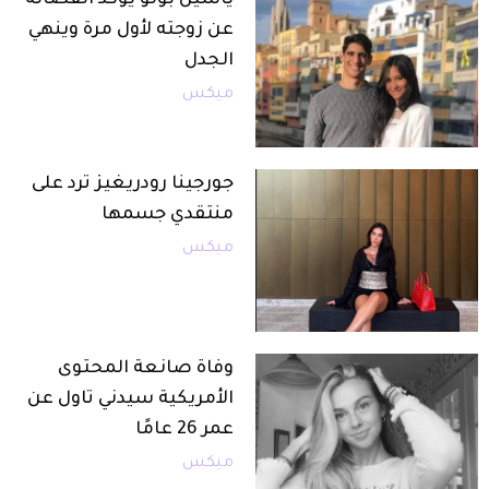
ياسين بونو يؤكد انفصاله
عن زوجته لأول مرة وينهي
الجدل
ميكس
جورجينا رودريغيز ترد على
منتقدي جسمها
ميكس
وفاة صانعة المحتوى
الأمريكية سيدني تاول عن
عمر 26 عامًا
ميكس