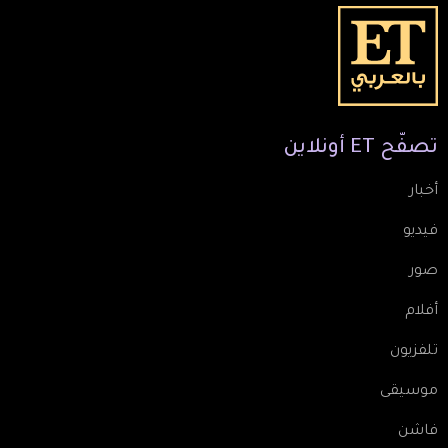
تصفّح
ET
أونلاين
أخبار
فيديو
صور
أفلام
تلفزيون
موسيقى
فاشن