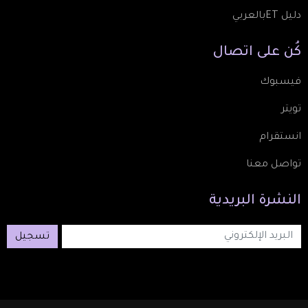
دليل ETبالعربي
كُن
على
اتصال
فيسبوك
تويتر
انستقرام
تواصل معنا
النشرة
البريدية
تسجيل