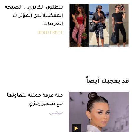
بنطلون الكابري... الصيحة
المفضلة لدى المؤثرات
العربيات
HIGHSTREET
قد
يعجبك
أيضاً
منة عرفة ممتنة لتعاونها
مع سهير رمزي
ميكس