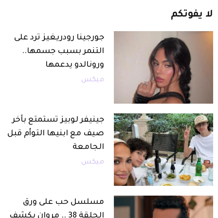
لا
يفوتكم
جورجينا رودريغيز ترد على
التنمر بسبب جسمها..
ورونالدو يدعمها
ميكس
جينيفر لوبيز تستمتع بآخر
صيف مع ابنيها التوأم قبل
الجامعة
ميكس
مسلسل حب على ورق
الحلقة 38 .. مروان يكشف