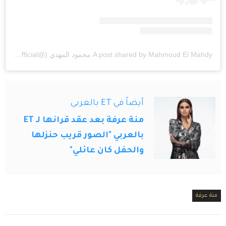
A post shared by Mahmoud El Mahdy محمود المهدي (@mahmoudelmahdyofficial)
أيضاً في ET بالعربي
منة عرفة بعد عقد قرانها لـ ET
بالعربي "الصور قريب حنزلها
والحفل كان عائلي"
منة عرفة