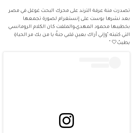
تصدرت منة عرفة الترند على محرك البحث غوغل في مصر 
بعد نشرها بوست على إنستغرام لصورة تجمعها 
بخطيبها محمود المهدي،والملفت كان الكلام الرومانسي 
التي كتبته:"وإني أراك بعينِ قلبي جنةُ يا من بك مر الحياةِ 
يطيبُ🤍 " 