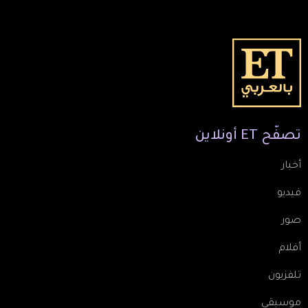
تصفّح
ET
أونلاين
أخبار
فيديو
صور
أفلام
تلفزيون
موسيقى