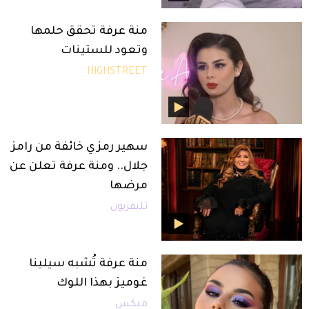
منة عرفة تحقق حلمها
وتعود للستينات
HIGHSTREET
سهير رمزي خائفة من رامز
جلال.. ومنة عرفة تعلن عن
مرضها
تليفزيون
منة عرفة تُشبه سيلينا
غوميز بهذا اللوك
ميكس