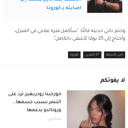
اصابته بـ كورونا
وختم ناجي حديثه قائلًا: "سأكمل فترة علاجي في المنزل، 
وأحتاج إلى 25 يومًا لأشفى بالكامل".
ناجي الاسطا
ET بالعربي
كورونا
لا
يفوتكم
جورجينا رودريغيز ترد على
التنمر بسبب جسمها..
ورونالدو يدعمها
ميكس