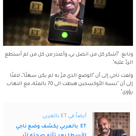
وتابع: "أشكر كل من اتصل بي، وأعتذر من كل من لم أستطع 
الردّ عليه".
ولفت ناجي إلى أن "الوضع الذي مرّ به لم يكن سهلًا"، لافتًا 
إلى أن "نسبة الأوكسجين هبطت الى 70 بالمئة، مع التهاب 
رؤوي".
أيضاً في ET بالعربي
ET بالعربي يكشف وضع ناجي
الأسطا بعد تأزم صحته إثر