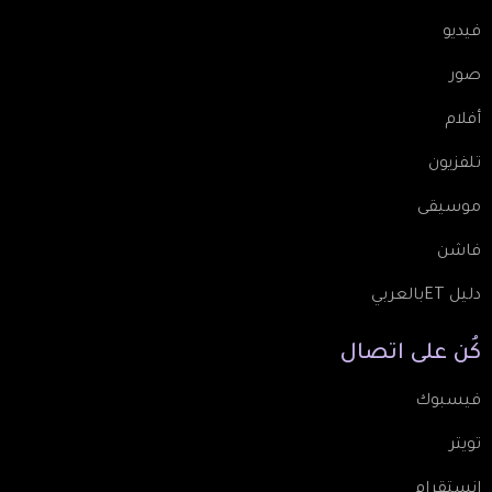
فيديو
صور
أفلام
تلفزيون
موسيقى
فاشن
دليل ETبالعربي
كُن
على
اتصال
فيسبوك
تويتر
انستقرام