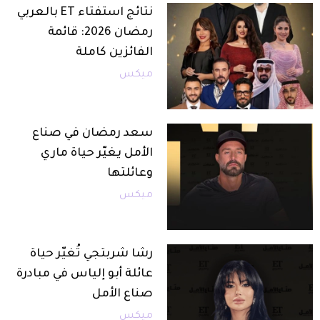
نتائج استفتاء ET بالعربي
رمضان 2026: قائمة
الفائزين كاملة
ميكس
سعد رمضان في صناع
الأمل يغيّر حياة ماري
وعائلتها
ميكس
رشا شربتجي تُغيّر حياة
عائلة أبو إلياس في مبادرة
صناع الأمل
ميكس