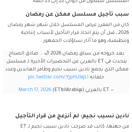
المسلسل سيتكوّن من حوالي 22 إلى 23 حلقة.
سبب تأجيل مسلسل ممكن عن رمضان
كان من المقرر عرض المسلسل خلال شهر شهر رمضان 
2026 ، قبل أن يتم اتخاذ قرار التأجيل لأسباب إنتاجية 
وتنظيمية، وهو ما أثار تساؤلات الجمهور .
بعد خروجه من سباق رمضان 2026 🌙... صادق الصباح 
يتحدث في ET بالعربي عن التحضيرات الأخيرة لـ مسلسل 
ممكن الذي يجمع نادين نسيب نجيم وظافر العابدين وعدد 
حلقاته 
pic.twitter.com/YjphUlaJLI
— ET بالعربي (@ETbilArabi)
March 17, 2026
نادين نسيب نجيم: لم أنزعج من قرار التأجيل
من جهتها، كانت قد صرحت نادين نسيب نجيم لـ ET 