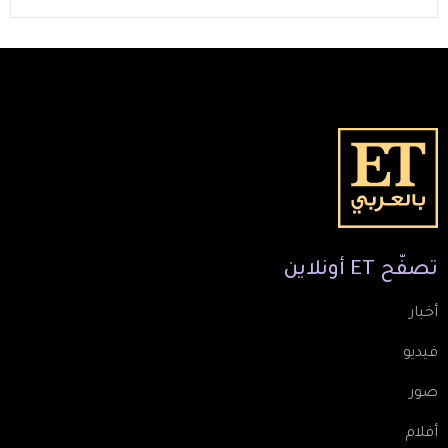
تصفّح
ET
أونلاين
أخبار
فيديو
صور
أفلام