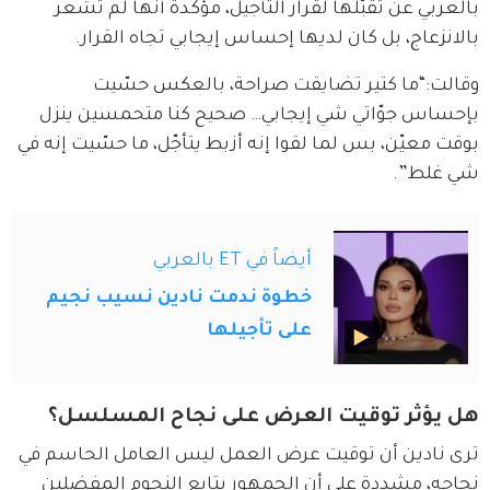
بالعربي عن تقبّلها لقرار التأجيل، مؤكدة أنها لم تشعر 
بالانزعاج، بل كان لديها إحساس إيجابي تجاه القرار.
وقالت:“ما كتير تضايقت صراحة، بالعكس حسّيت 
بإحساس جوّاتي شي إيجابي… صحيح كنا متحمسين ينزل 
بوقت معيّن، بس لما لقوا إنه أزبط يتأجّل، ما حسّيت إنه في 
شي غلط”.
أيضاً في ET بالعربي
خطوة ندمت نادين نسيب نجيم
على تأجيلها
هل يؤثر توقيت العرض على نجاح المسلسل؟
ترى نادين أن توقيت عرض العمل ليس العامل الحاسم في 
نجاحه، مشددة على أن الجمهور يتابع النجوم المفضلين 