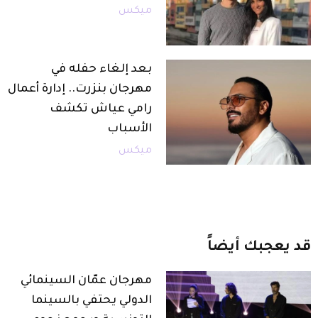
ميكس
بعد إلغاء حفله في
مهرجان بنزرت.. إدارة أعمال
رامي عياش تكشف
الأسباب
ميكس
قد
يعجبك
أيضاً
مهرجان عمّان السينمائي
الدولي يحتفي بالسينما