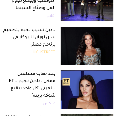
التونسية ويجمع نجوم
الفن وصنّاع السينما
أفلام
نادين نسيب نجيم بتصميم
سان لوران البروكار في
برنامج قصتي
HIGHSTREET
بعد نهاية مسلسل
ممكن.. نادين نجيم لـ ET
بالعربي "كل واحد بيقبع
شوكه بإيده"
ميكس