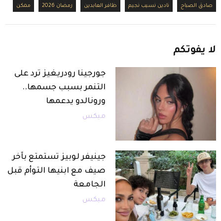
صادق الصباح
نادين نسيب نجيم
ظافر العابدين
رمضان 2026
ممكن
لا
يفوتكم
جورجينا رودريغيز ترد على
التنمر بسبب جسمها..
ورونالدو يدعمها
ميكس
جينيفر لوبيز تستمتع بآخر
صيف مع ابنيها التوأم قبل
الجامعة
ميكس