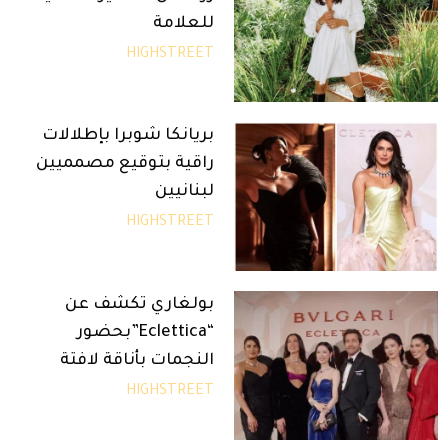
للعلامة
HIGHSTREET
بريانكا شوبرا بإطلالات
راقية بتوقيع مصمميين
لبنانيين
HIGHSTREET
بولغاري تكشف عن
“Eclettica”بحضور
النجمات بأناقة لافتة
HIGHSTREET