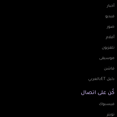
أخبار
فيديو
صور
أفلام
تلفزيون
موسيقى
فاشن
دليل ETبالعربي
كُن
على
اتصال
فيسبوك
تويتر