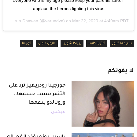
Everyone who is my age please keep your parents safe. I 
applaud the heroes fighting this virus
ed by
Varun Dhawan
(@varundvn) on
Mar 22, 2020 at 4:49am PDT
شرادها كابور
كاترينا كايف
بريانكا شوبرا
فارون داوان
كورونا
لا
يفوتكم
جورجينا رودريغيز ترد على
التنمر بسبب جسمها..
ورونالدو يدعمها
ميكس