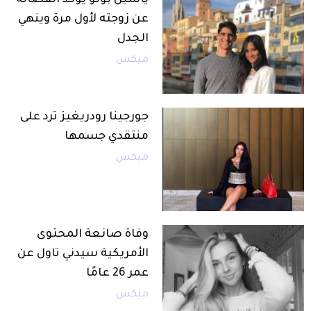
ياسين بونو يؤكد انفصاله
عن زوجته لأول مرة وينهي
الجدل
ميكس
جورجينا رودريغيز ترد على
منتقدي جسمها
ميكس
وفاة صانعة المحتوى
الأمريكية سيدني تاول عن
عمر 26 عامًا
ميكس