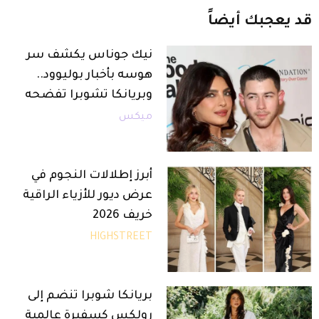
قد
يعجبك
أيضاً
نيك جوناس يكشف سر
هوسه بأخبار بوليوود..
وبريانكا تشوبرا تفضحه
ميكس
أبرز إطلالات النجوم في
عرض ديور للأزياء الراقية
خريف 2026
HIGHSTREET
بريانكا شوبرا تنضم إلى
رولكس كسفيرة عالمية