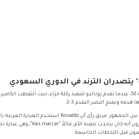
ه" يتصدران الترند في الدوري السعودي
اللحظة التي تصدّرت الحديث جاءت في الدقيقة 56، عندما تقدم رونالدو لتنفيذ ركلة جزاء، حيث التقطت ال
هدفه ويمنح النصر التقدم 3-2.
الفيديو انتشر بسرعة كبيرة، وفتح باب النقاش بين الجمهور: فريق رأى أن Ronaldo استخد
مشهد لافت يحمل بُعدًا ثقافيًا. بينما اعتبر آخرون أنه كان يتحدث بلغته الأم، قائلا
بون قبل اللحظات الحاسمة.