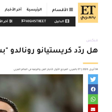
Skip to main conten
الرئيسية
آخر الأخبار
الأقسام
Watch menu
الدليل
HIGHSTREET
آخر الأ
ميكس
هل ردّد كريستيانو رونالدو "
04 أبريل 2026 | ET بالعربي: المرجع الأول لأخبار الفن والترفيه في العالم العربي