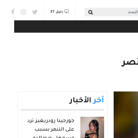
Social links & Watch
بحث
دليل ET
نصر
آخر
الأخبار
جورجينا رودريغيز ترد
على التنمر بسبب