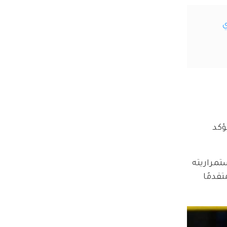
ؤكد 
م يعكس استمراريته 
، نجح في تسجيل 97 هدفًا، ليبقى متقدمًا 