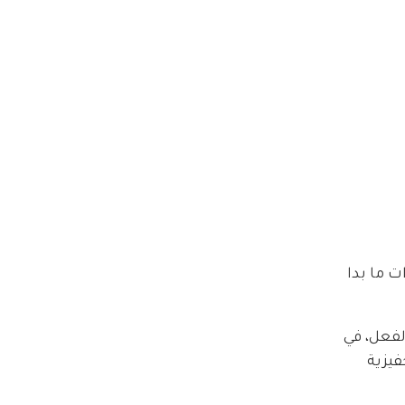
كاميرات ما بدا 
م العبارة العربية بالفعل، في 
ً "Vais marcar"، وهي عبارة تحفيزية 