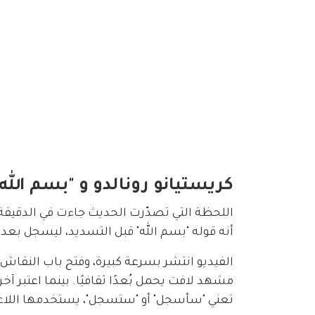
كريستيانو رونالدو و "بسم الل
أنه قوله "بسم الله" قبل التسديد، ليسجل بعدها 
تعني "سأسجل" أو "ستسجل"، يستخدمها اللاع