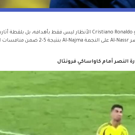
في ليلة عودته القوية، خطف كريستيانو رونالدو Cristiano Ronaldo الأنظار ليس فقط بأهدافه، بل بل
واسعًا على مواقع التواصل، خلال فوز نادي النصر Al-Nassr على النجمة Al-Najma ب
ة النصر أمام كاواساكي فرونتال