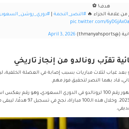
هدف! ⚽️
 من علامة الجزاء 🔥 
#النصر_النجمة
 | 
#دوري_روشن_السعودي
pic.twitter.com/6yDGjAx0
thmanyahsp)
April 3, 2026
ئية تقرّب رونالدو من إنجاز تاريخي
 بعد غياب لثلاث مباريات بسبب إصابة في العضلة الخلفية، لي
ي، قاد بهما النصر لتحقيق فوز مهم.
المباراة حملت أيضًا رقمًا مميزًا، إذ سجلت الظهور رقم 100 لرونالدو في الدوري السعودي، وهو رق
وتأثيره الكبير منذ انضمامه إلى النصر في يناير 2023. وخلال هذه الـ100 مباراة
ديفي.