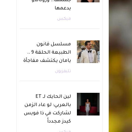
جسمها.. ورونالدو
يدعمها
ميكس
مسلسل قانون
الطبيعة الحلقة 9 ..
يامان يكتشف مفاجأة
تليفزيون
لين الحايك لـ ET
بالعربي: لو عاد الزمن
لشاركت في ذا فويس
كيدز مجدداً