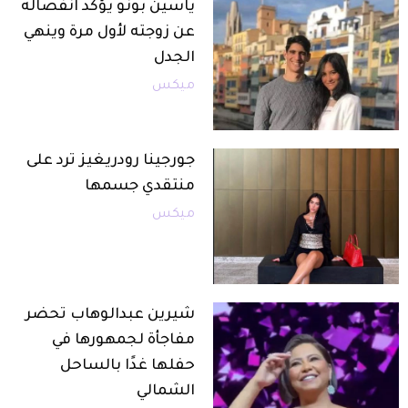
ياسين بونو يؤكد انفصاله
عن زوجته لأول مرة وينهي
الجدل
ميكس
جورجينا رودريغيز ترد على
منتقدي جسمها
ميكس
شيرين عبدالوهاب تحضر
مفاجأة لجمهورها في
حفلها غدًا بالساحل
الشمالي