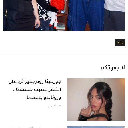
وفاة
لا
يفوتكم
جورجينا رودريغيز ترد على
التنمر بسبب جسمها..
ورونالدو يدعمها
ميكس