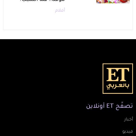
مؤقتًا.. فما السبب؟
أفلام
تصفّح
ET
أونلاين
أخبار
فيديو