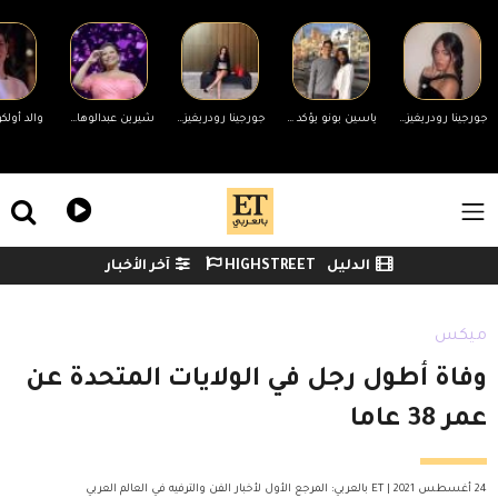
Skip to main conten
جورجينا رودريغيز ترد على التنمر بسبب جسمها.. ورونالدو يدعمها
ياسين بونو يؤكد انفصاله عن زوجته لأول مرة وينهي الجدل
جورجينا رودريغيز ترد على منتقدي جسمها
شيرين عبدالوهاب تحضر مفاجأة لجمهورها في حفلها غدًا بالساحل الشمالي
ile Menu
الدليل
HIGHSTREET
آخر الأخبار
Watch menu
ميكس
وفاة أطول رجل في الولايات المتحدة عن
عمر 38 عاما
24 أغسطس 2021 | ET بالعربي: المرجع الأول لأخبار الفن والترفيه في العالم العربي