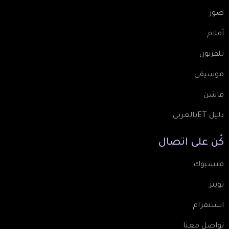
صور
أفلام
تلفزيون
موسيقى
فاشن
دليل ETبالعربي
كُن
على
اتصال
فيسبوك
تويتر
انستقرام
تواصل معنا