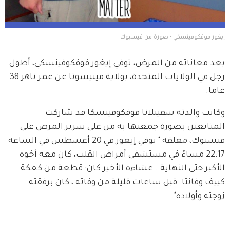
إيغور فوفكوفينسكي - صورة من فيسبوك
بعد معاناته من المرض، توفي إيغور فوفكوفينسكي، أطول 
رجل في الولايات المتحدة، بولاية مينيسوتا عن عمر ناهز 38 
عاما.
وكانت والدته سفيتلانا فوفكوفينسكا قد شاركت 
المتابعين بصورة جمعتها به من على سرير المرض على 
فيسبوك، معلقة " توفي إيغور في 20 أغسطس في الساعة 
22:17 مساءً في مستشفى أمراض القلب، كان معه أخوه 
الأكبر حتى النهاية.. عشاءه الأخير كان: قطعة من كعكة 
كييف وفانتا. قبل ساعات قليلة من وفاته ، كان برفقته 
زوجته وأولاده".