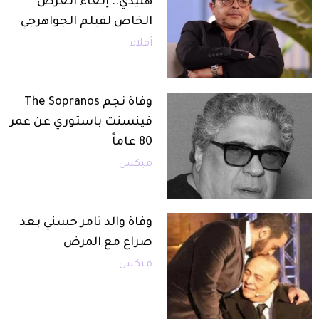
هنيدي.. إلغاء العرض
الخاص لفيلم الجواهرجي
أفلام
وفاة نجم The Sopranos
فينسنت باستوري عن عمر
80 عاماً
ميكس
وفاة والد تامر حسني بعد
صراع مع المرض
ميكس