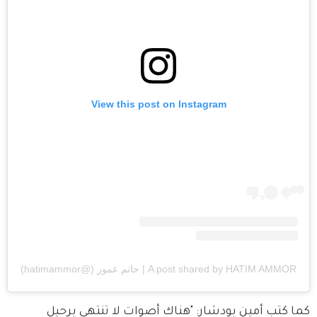
View this post on Instagram
A post shared by HATIM AMMOR | حاتم عمور (@hatimammor)
كما كتب أمين بودشار: "هناك أصوات لا تنتهي برحيل 