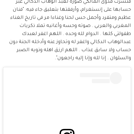
فنشرت فدوى المالكي صورة لعبد الوهاب الدكالي عبر 
حسابها على إنستغرام، وأرفقتها بتعليق جاء فيه: "فنان 
عظيم ومتفرد وأجمل حس لحنا وغناءا مر في تاريخ الغناء 
المغربي والعربي . صوته وحسه وأغانيه تملا ذكريات 
طفولتي كلها . الدوام لله وحده . اللهم اغفر لعبدك 
عبدالوهاب الدكالي واغفر له وتحاوز عنه وأدخله الجنة دون 
حساب ولا سابق عذاب . اللهم ارزق اهله وذويه الصبر 
والسلوان . إنا لله وإنا إليه راجعون".