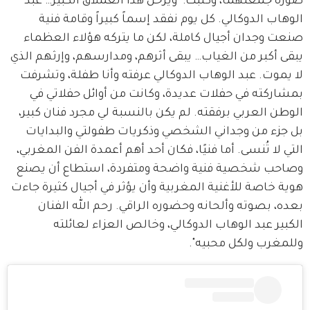
صورة جمعتهما، وكتبت: "ويرحل هذا العملاق الكبير… عبد 
الوهاب الدوكالي. كل يوم نفقد إسماً كبيراً وقامة فنية 
صنعت وجدان أجيال كاملة، لكن ما يتركه هؤلاء العظماء 
يبقى أكبر من الغياب… يبقى أثرهم، ومدارسهم، وإرثهم الذي 
لا يموت. عبد الوهاب الدوكالي عرفته وأنا طفلة، وتشرفت 
بمشاركته في حفلات عديدة، وكانت من أوائل حفلاتي في 
الوطن العربي برفقته. لم يكن بالنسبة لي مجرد فنان كبير، 
بل جزء من وجداني الشخصي وذكريات طفولتي والبدايات 
التي لا تُنسى. أما فنيًا، فكان أحد أهم أعمدة الفن المغربي، 
وصاحب شخصية فنية واضحة ومتفردة، استطاع أن يصنع 
هوية خاصة للأغنية المغربية وأن يؤثر في أجيال كثيرة جاءت 
بعده، بصوته وألحانه وحضوره الراقي. رحم الله الفنان 
الكبير عبد الوهاب الدوكالي، وخالص العزاء لعائلته 
وللمغرب ولكل محبيه".