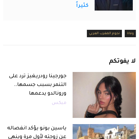
كثيراً
وفاة
نجوم المغرب العربي
لا
يفوتكم
جورجينا رودريغيز ترد على
التنمر بسبب جسمها..
ورونالدو يدعمها
ميكس
ياسين بونو يؤكد انفصاله
عن زوجته لأول مرة وينهي