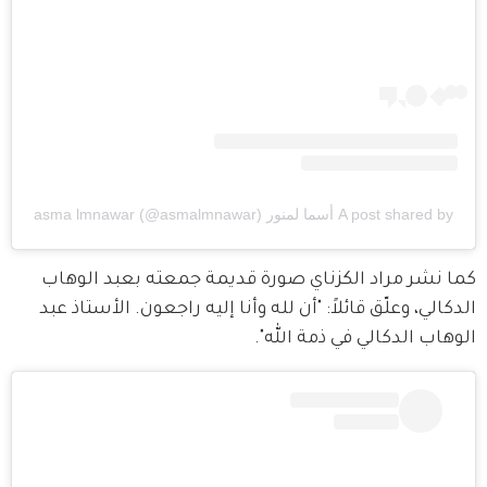
A post shared by أسما لمنور asma lmnawar (@asmalmnawar)
كما نشر مراد الكزناي صورة قديمة جمعته بعبد الوهاب 
الدكالي، وعلّق قائلاً: "أن لله وأنا إليه راجعون. الأستاذ عبد 
الوهاب الدكالي في ذمة الله".