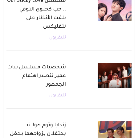
مسلسل Our Sticky Love
.. حب كحلوى التوفي
يلفت الأنظار على
نتفليكس
تليفزيون
شخصيات مسلسل بنات
عمير تتصدر اهتمام
الجمهور
تليفزيون
زندايا وتوم هولاند
يحتفلان بزواجهما بحفل