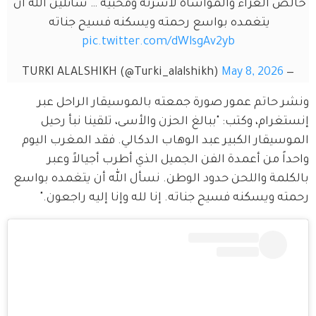
خالص العزاء والمواساة لأسرته ومحبيه … سائلين الله أن 
يتغمده بواسع رحمته ويسكنه فسيح جناته 
pic.twitter.com/dWlsgAv2yb
May 8, 2026
— TURKI ALALSHIKH (@Turki_alalshikh)
ونشر حاتم عمور صورة جمعته بالموسيقار الراحل عبر 
إنستغرام، وكتب: "ببالغ الحزن والأسى، تلقينا نبأ رحيل 
الموسيقار الكبير عبد الوهاب الدكالي. فقد المغرب اليوم 
واحداً من أعمدة الفن الجميل الذي أطرب أجيالاً وعبر 
بالكلمة واللحن حدود الوطن. نسأل الله أن يتغمده بواسع 
رحمته ويسكنه فسيح جناته. إنا لله وإنا إليه راجعون."