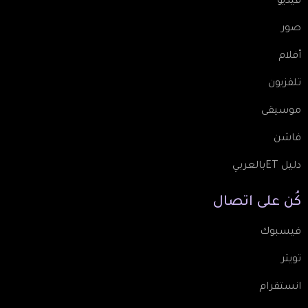
فيديو
صور
أفلام
تلفزيون
موسيقى
فاشن
دليل ETبالعربي
كُن
على
اتصال
فيسبوك
تويتر
انستقرام