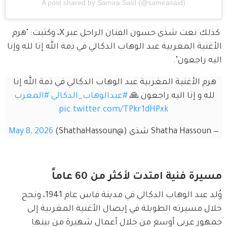
A post shared by Samira Said (@samirasaid)
 كذلك نعت شذى حسون الفنان الراحل عبر X، وكتبت: "هرم 
الأغنية المغربية عبد الوهاب الدكالي في ذمة الله إنا لله وإنا 
اليه راجعون".
هرم الأغنية المغربية عبد الوهاب الدكالي في ذمة الله إنا 
لله و إنا اليه راجعون 🙏 
#عبدالوهاب_الدكالي
#المغرب
pic.twitter.com/TPkr1dHPxk
— Shatha Hassoun شذى (@ShathaHassoun)
May 8, 2026
مسيرة فنية امتدت لأكثر من 60 عاماً
وُلد عبد الوهاب الدكالي في مدينة فاس عام 1941، ونجح 
خلال مسيرته الطويلة في إيصال الأغنية المغربية إلى 
جمهور عربي أوسع من خلال أعمال شهيرة من بينها 