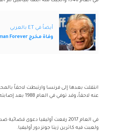
في العام 1946 وأنجبت منه ابنها بنيامين ثم انفصلت عنه في العام 1953.
أيضاً في ET بالعربي
وفاة مخرج Batman Forever و The Lost Boys
انتقلت بعدها إلى فرنسا وارتبطت لاحقاً بالمحر
عنه لاحقاً، وقد توفي في العام 1988 بعد إصابته بسرطان الرئة، أما زوجها الأول فقد توفي في العام 1991.
ولعبت فيه كاثرين زيتا جونز دور أوليفيا. 