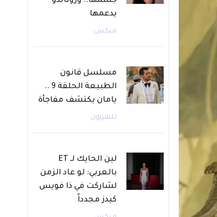
جسمها.. ورونالدو
يدعمها
ميكس
مسلسل قانون
الطبيعة الحلقة 9 ..
يامان يكتشف مفاجأة
تليفزيون
لين الحايك لـ ET
بالعربي: لو عاد الزمن
لشاركت في ذا فويس
كيدز مجدداً