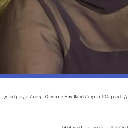
أكد ET بنسخته الأميركية أن الممثلة البالغة من العمر 104 سنوات Olivia de Havilland