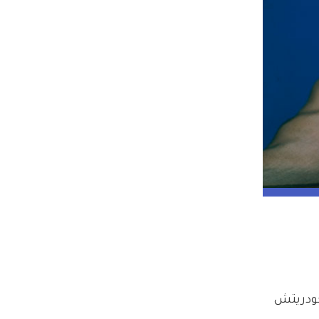
الصحافي ماركوس كودريتش 