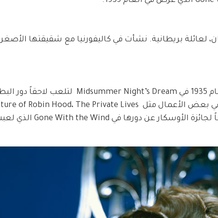
191 في طوكيو في اليابان، لعائلة بريطانية. نشأت في كاليفورنيا مع شقيقتها الأصغ
أطلت أوليفيا للمرة الأولى على الشاشة في العام 1935 في Midsummer Night’s Dream
Eroll Flynn في فيلم Captain Blood، وشاركت في بعض الأعمال مثل  Hood، The Private Lives
of Elizabeth  وغيرها من الأعمال، لتترشح لاحقاً لجائزة ال