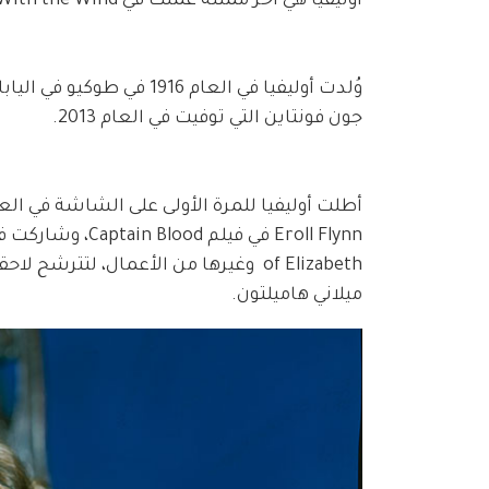
أوليفيا هي آخر ممثلة عملت في Gone With the Wind الذي عُرض في العام 1939.
وُلدت أوليفيا في العام 6
جون فونتاين التي توفيت في العام 2013.
ميلاني هاميلتون. 