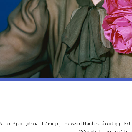
واعدت أوليفيا دي هافيلاند جايمس ستيوارت والطيار والممثلHoward Hughes ، وتزوجت 