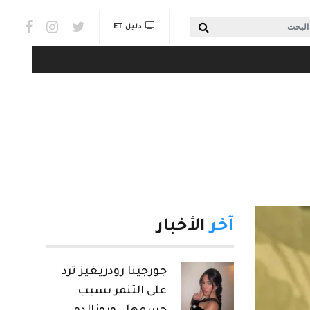
Social links & Watch
بحث
دليل ET
آخر
الأخبار
جورجينا رودريغيز ترد
على التنمر بسبب