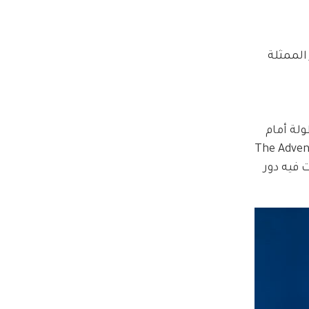
ر الممثلة 
  لتلعب لاحقاً دور البطولة أمام 
The Adventure of Robin 
أوسكار عن دورها في Gone With the Wind الذي لعبت فيه دور 