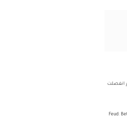
م انفصلت 
في العام 2017 رفعت أوليفيا دعوى قضائية ضد ريان ميرفي وFX  حول كيفية تصويرها في مسلسل Feud: Bette and Jian 