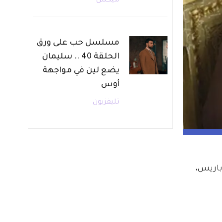
ميكس
مسلسل حب على ورق
الحلقة 40 .. سليمان
يضع لين في مواجهة
أوس
تليفزيون
  توفيت في منزلها في باريس، 