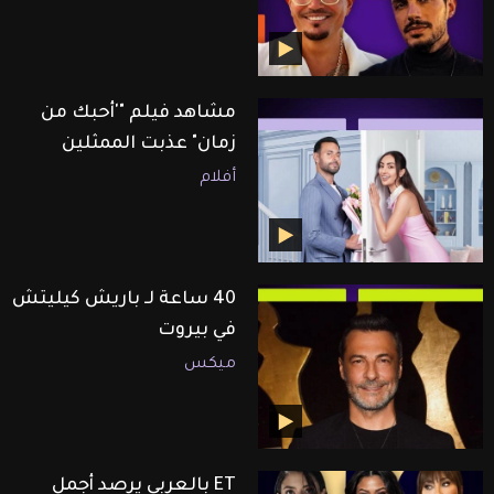
مشاهد فيلم "'أحبك من
زمان" عذبت الممثلين
أفلام
40 ساعة لـ باريش كيليتش
في بيروت
ميكس
ET بالعربي يرصد أجمل