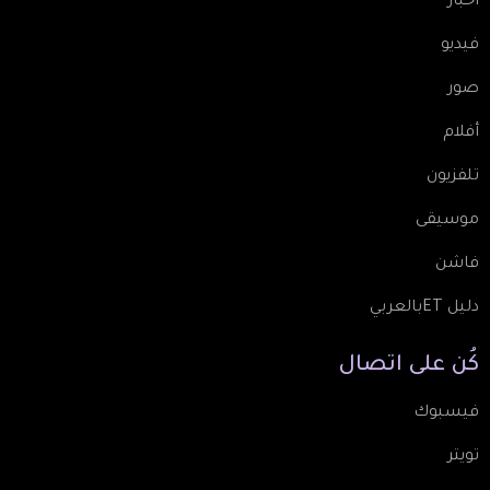
أخبار
فيديو
صور
أفلام
تلفزيون
موسيقى
فاشن
دليل ETبالعربي
كُن
على
اتصال
فيسبوك
تويتر