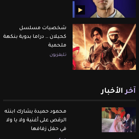
شخصيات مسلسل
كحيلان .. دراما بدوية بنكهة
ملحمية
تليفزيون
آخر
الأخبار
محمود حميدة يشارك ابنته
الرقص على أغنية ولا يا ولا
في حفل زفافها