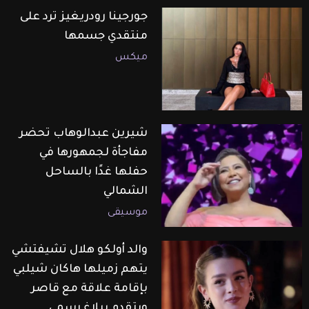
جورجينا رودريغيز ترد على
منتقدي جسمها
ميكس
شيرين عبدالوهاب تحضر
مفاجأة لجمهورها في
حفلها غدًا بالساحل
الشمالي
موسيقى
والد أولكو هلال تشيفتشي
يتهم زميلها هاكان شيلبي
بإقامة علاقة مع قاصر
ويتقدم ببلاغ رسمي