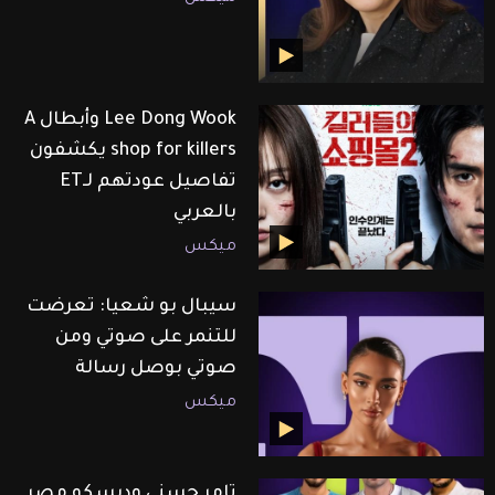
Lee Dong Wook وأبطال A
shop for killers يكشفون
تفاصيل عودتهم لـET
بالعربي
ميكس
سيبال بو شعيا: تعرضت
للتنمر على صوتي ومن
صوتي بوصل رسالة
ميكس
تامر حسني وديسكو مصر