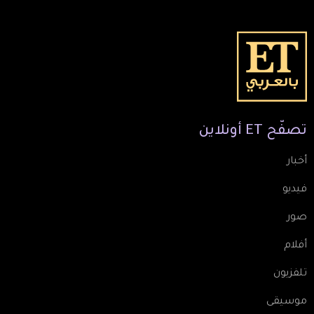
تصفّح
ET
أونلاين
أخبار
فيديو
صور
أفلام
تلفزيون
موسيقى