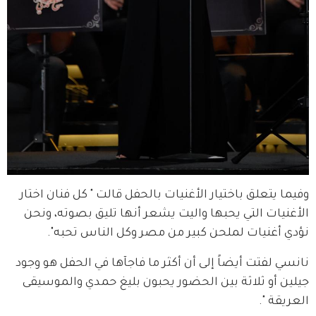
وفيما يتعلق باختيار الأغنيات بالحفل قالت " كل فنان اختار 
الأغنيات التي يحبها واليت يشعر أنها تليق بصوته، ونحن 
نؤدي أغنيات لملحن كبير من مصر وكل الناس تحبه".
نانسي لفتت أيضاً إلى أن أكثر ما فاجآها في الحفل هو وجود 
جيلين أو ثلاثة بين الحضور يحبون بليغ حمدي والموسيقى 
العريقة ".