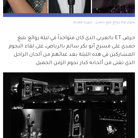
نجوم ليلة روائع بليغ حمدي - صورة معدلة
حرص ET بالعربي الذي كان متواجداً في ليلة روائع بليغ 
حمدي على مسرح أبو بكر سالم بالرياض، على لقاء النجوم 
المشاركين في هذه الليلة بعد غنائهم من ألحان الراحل 
الذي تغنى من ألحانه كبار نجوم الزمن الجميل.