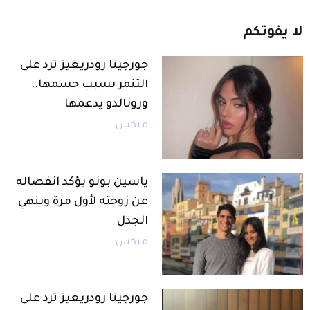
لا
يفوتكم
جورجينا رودريغيز ترد على
التنمر بسبب جسمها..
ورونالدو يدعمها
ميكس
ياسين بونو يؤكد انفصاله
عن زوجته لأول مرة وينهي
الجدل
ميكس
جورجينا رودريغيز ترد على