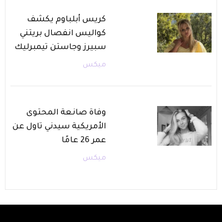
كريس أبلباوم يكشف
كواليس انفصال بريتني
سبيرز وجاستن تيمبرليك
ميكس
وفاة صانعة المحتوى
الأمريكية سيدني تاول عن
عمر 26 عامًا
ميكس