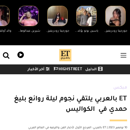
Skip to main conten
جورجينا رودريغيز ترد على التنمر بسبب جسمها.. ورونالدو يدعمها
ياسين بونو يؤكد انفصاله عن زوجته لأول مرة وينهي الجدل
جورجينا رودريغيز ترد على منتقدي جسمها
شيرين عبدالوهاب تحضر مفاجأة لجمهورها في حفلها غدًا بالساحل الشمالي
ile Menu
الدليل
HIGHSTREET
آخر الأخبار
Watch menu
ميكس
ET بالعربي يلتقي نجوم ليلة روائع بليغ
حمدي في الكواليس
10 نوفمبر 2023 | ET بالعربي: المرجع الأول لأخبار الفن والترفيه في العالم العربي