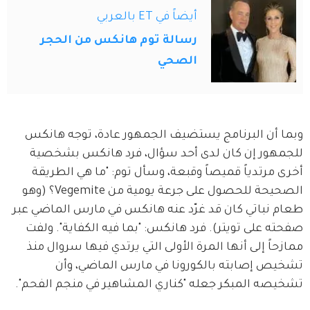
أيضاً في ET بالعربي
رسالة توم هانكس من الحجر
الصحي
وبما أن البرنامج يستضيف الجمهور عادة، توجه هانكس 
للجمهور إن كان لدى أحد سؤال، فرد هانكس بشخصية 
أخرى مرتدياً قميصاً وقبعة، وسأل توم: "ما هي الطريقة 
الصحيحة للحصول على جرعة يومية من Vegemite؟ (وهو 
طعام نباتي كان قد غرّد عنه هانكس في مارس الماضي عبر 
صفحته على تويتر). فرد هانكس: "بما فيه الكفاية". ولفت 
ممازحاً إلى أنها المرة الأولى التي يرتدي فيها سروال منذ 
تشخيص إصابته بالكورونا في مارس الماضي، وأن 
تشخيصه المبكر جعله "كناري المشاهير في منجم الفحم". 