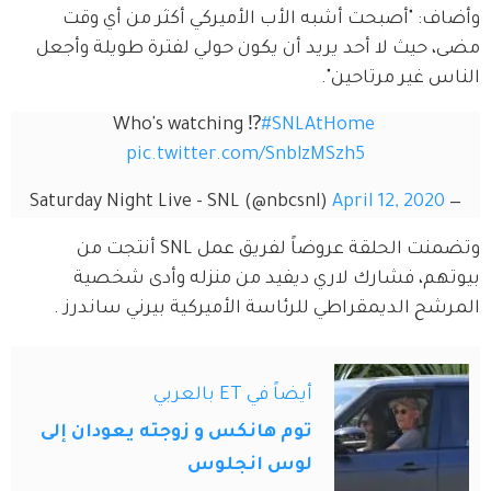
وأضاف: "أصبحت أشبه الأب الأميركي أكثر من أي وقت 
مضى، حيث لا أحد يريد أن يكون حولي لفترة طويلة وأجعل 
الناس غير مرتاحين".
Who's watching ⁉️
#SNLAtHome
pic.twitter.com/SnblzMSzh5
April 12, 2020
— Saturday Night Live - SNL (@nbcsnl)
وتضمنت الحلقة عروضاً لفريق عمل SNL أنتجت من 
بيوتهم، فشارك لاري ديفيد من منزله وأدى شخصية 
المرشح الديمقراطي للرئاسة الأميركية بيرني ساندرز .
أيضاً في ET بالعربي
توم هانكس و زوجته يعودان إلى
لوس انجلوس