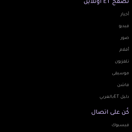
تصفّح
ET
أونلاين
أخبار
فيديو
صور
أفلام
تلفزيون
موسيقى
فاشن
دليل ETبالعربي
كُن
على
اتصال
فيسبوك