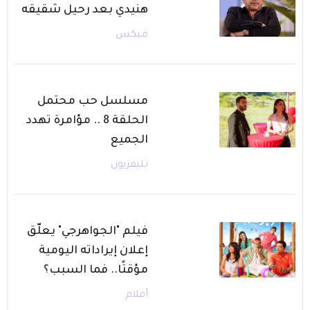
هنيدي بعد رحيل شقيقه
ميكس
مسلسل حب محتمل
الحلقة 8 .. مؤامرة تهدد
الجميع
تليفزيون
فيلم "الجواهرجي" يعلّق
إعلان إيراداته اليومية
مؤقتًا.. فما السبب؟
أفلام