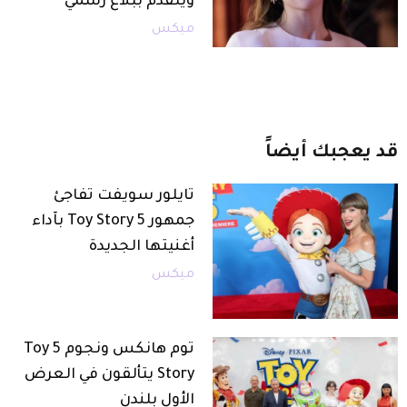
ويتقدم ببلاغ رسمي
ميكس
قد
يعجبك
أيضاً
تايلور سويفت تفاجئ
جمهور Toy Story 5 بآداء
أغنيتها الجديدة
ميكس
توم هانكس ونجوم 5 Toy
Story يتألقون في العرض
الأول بلندن