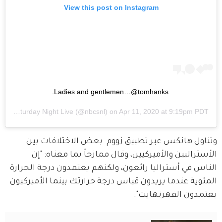
View this post on Instagram
Ladies and gentlemen…@tomhanks.
d by
Saturday Night Live
(@nbcsnl) on
Apr 11, 2020 at 9:19pm PDT
وتناول هانكس عبر تطبيق زووم  بعض الاختلافات بين 
الأستراليين والأميركيين، وقال ممازحاً بما معناه: "إن 
الناس في أستراليا رائعون، ولكنهم يعتمدون درجة الحرارة 
المئوية عندما يريدون قياس درجة حرارتك بينما الأميركيون 
يعتمدون الفهرنهايت".