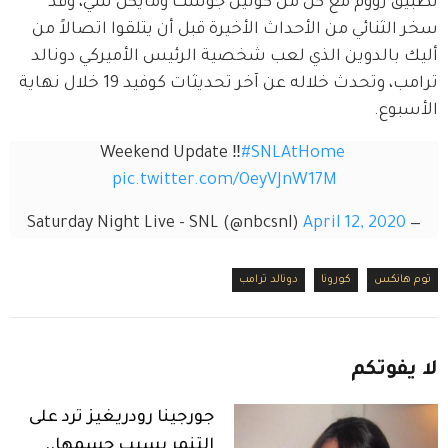
تطبيق زووم مع كل من كولين جوست ومايكل شي، وقد 
سخر الثنائي من الأحداث الأخيرة قبل أن يتلقوا اتصالاً من 
أليك بالدوين الذي لعب شخصية الرئيس الأميركي دونالد 
ترامب، وتحدث خلاله عن آخر تحديثات كوفيد 19 خلال نهاية 
الأسبوع. 
Weekend Update ‼️
#SNLAtHome
pic.twitter.com/OeyVJnW17M
April 12, 2020
— Saturday Night Live - SNL (@nbcsnl)
توم هانكس
كورونا
دونالد ترامب
لا
يفوتكم
جورجينا رودريغيز ترد على
التنمر بسبب جسمها..