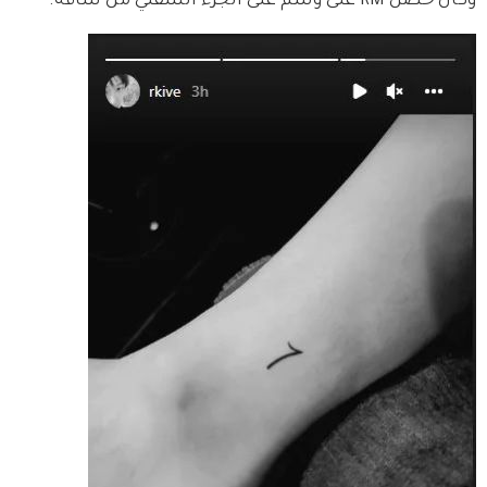
وكان حصل RM على وشم على الجزء السفلي من ساقه.