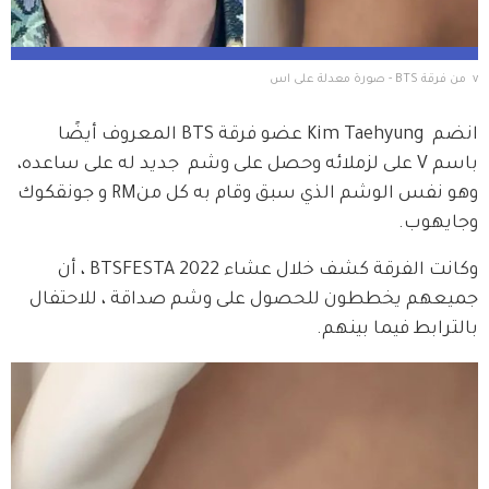
v  من فرقة BTS - صورة معدلة على اس
انضم  Kim Taehyung عضو فرقة BTS المعروف أيضًا 
باسم V على لزملائه وحصل على وشم  جديد له على ساعده، 
وهو نفس الوشم الذي سبق وقام به كل منRM و جونقكوك 
وجايهوب.
وكانت الفرقة كشف خلال عشاء BTSFESTA 2022 ، أن 
جميعهم يخططون للحصول على وشم صداقة ، للاحتفال 
بالترابط فيما بينهم.