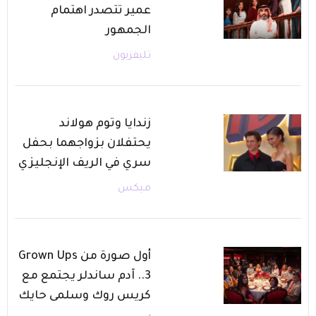
عمير تتصدر اهتمام
الجمهور
تليفزيون
زندايا وتوم هولاند
يحتفلان بزواجهما بحفل
سري في الريف الإنجليزي
ميكس
أول صورة من Grown Ups
3.. آدم ساندلر يجتمع مع
كريس روك وسلمى حايك