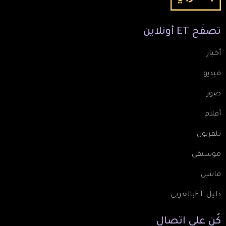
تصفّح
ET
أونلاين
أخبار
فيديو
صور
أفلام
تلفزيون
موسيقى
فاشن
دليل ETبالعربي
كُن
على
اتصال