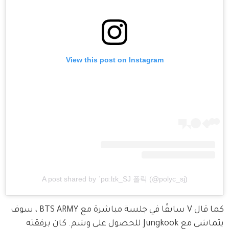
View this post on Instagram
A post shared by ˈpɑːlɪk_SJ 폴릭 (@polyc_sj)
كما قال V سابقًا في جلسة مباشرة مع BTS ARMY ، سوف 
يتماشى مع Jungkook للحصول على وشم. كان برفقته 