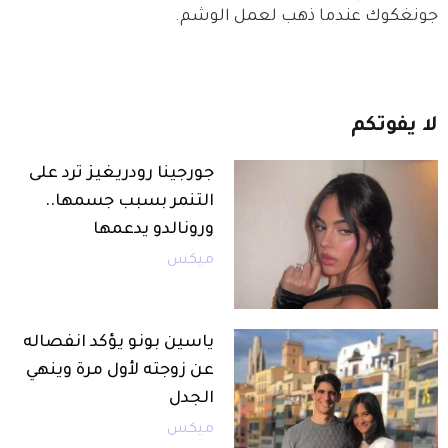
جونغكوك عندما ذهب لعمل الوشم.
لا
يفوتكم
جورجينا رودريغيز ترد على
التنمر بسبب جسمها..
ورونالدو يدعمها
ميكس
ياسين بونو يؤكد انفصاله
عن زوجته لأول مرة وينهي
الجدل
ميكس