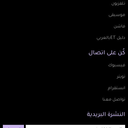
تلفزيون
موسيقى
فاشن
دليل ETبالعربي
كُن
على
اتصال
فيسبوك
تويتر
انستقرام
تواصل معنا
النشرة
البريدية