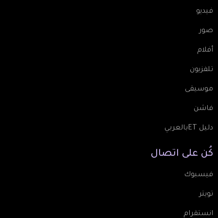
فيديو
صور
أفلام
تلفزيون
موسيقى
فاشن
دليل ETبالعربي
كُن
على
اتصال
فيسبوك
تويتر
انستقرام