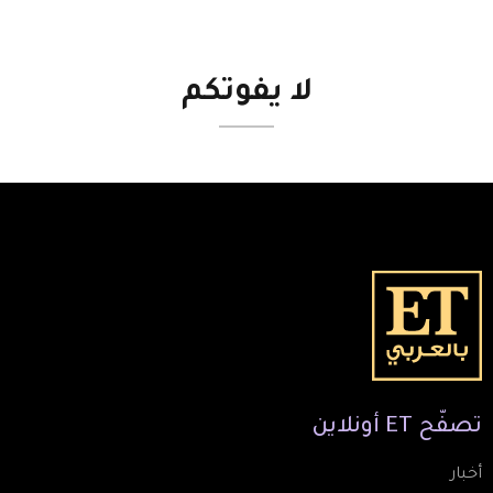
لا
يفوتكم
تصفّح
ET
أونلاين
أخبار