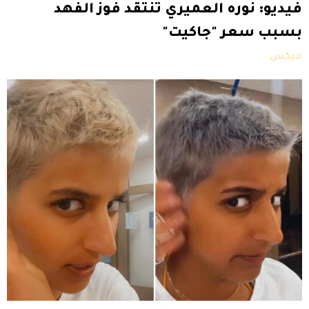
فيديو: نوره العميري تنتقد فوز الفهد
بسبب سعر "جاكيت"
ميكس