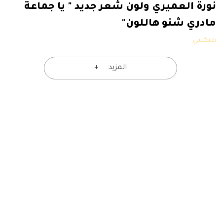
نورة العميري ولون شعر جديد " يا جماعة
مادري شنو هاللون"
ميكس
المزيد