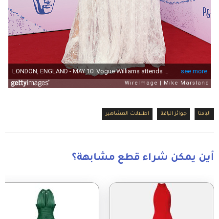
البافتا
جوائز البافتا
اطلالات المشاهير
أين يمكن شراء قطع مشابهة؟
Image
Image