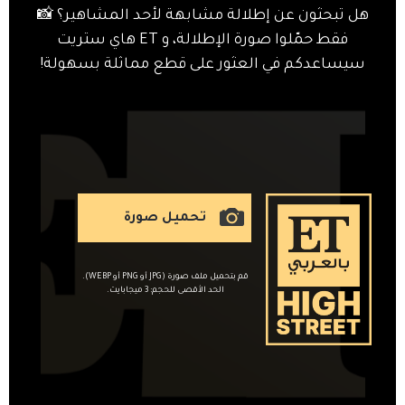
هل تبحثون عن إطلالة مشابهة لأحد المشاهير؟ 📸
فقط حمّلوا صورة الإطلالة، و ET هاي ستريت
سيساعدكم في العثور على قطع مماثلة بسهولة!
تحميل صورة
قم بتحميل ملف صورة (JPG أو PNG أو WEBP).
الحد الأقصى للحجم: 3 ميجابايت.