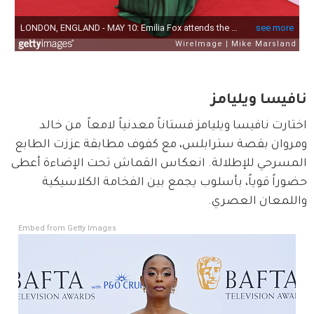
نافيسا ويليامز
اختارت نافيسا ويليامز فستاناً معدنياً لامعاً  من خالد 
ومروان بقصة سترابلس، مع كفوف مطابقة عززت الطابع 
المسرحي للإطلالة. انعكاس القماش تحت الإضاءة أعطى 
حضوراً قوياً، بأسلوب يجمع بين الفخامة الكلاسيكية 
واللمعان العصري.
Embed from Getty Images