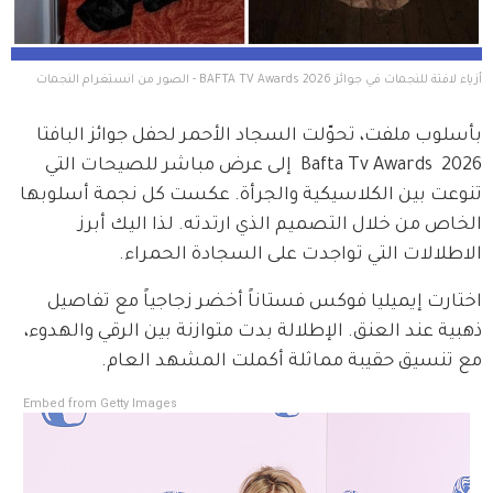
أزياء لافتة للنجمات في جوائز BAFTA TV Awards 2026 - الصور من انستغرام النجمات 
بأسلوب ملفت، تحوّلت السجاد الأحمر لحفل جوائز البافتا 
Bafta Tv Awards  2026  إلى عرض مباشر للصيحات التي 
تنوعت بين الكلاسيكية والجرأة. عكست كل نجمة أسلوبها 
الخاص من خلال التصميم الذي ارتدته. لذا اليك أبرز 
الاطلالات التي تواجدت على السجادة الحمراء. 
اختارت إيميليا فوكس فستاناً أخضر زجاجياً مع تفاصيل 
ذهبية عند العنق. الإطلالة بدت متوازنة بين الرقي والهدوء، 
مع تنسيق حقيبة مماثلة أكملت المشهد العام.
Embed from Getty Images