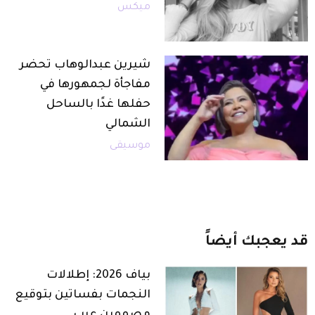
ميكس
شيرين عبدالوهاب تحضر
مفاجأة لجمهورها في
حفلها غدًا بالساحل
الشمالي
موسيقى
قد
يعجبك
أيضاً
بياف 2026: إطلالات
النجمات بفساتين بتوقيع
مصممين عرب