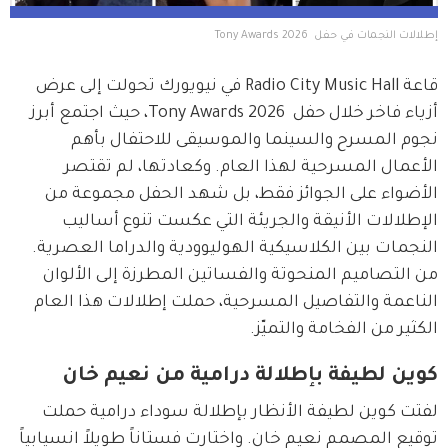
إطلالات النجمات في حفل  Tony Awards 2026
قاعة Radio City Music Hall في نيويورك تحولت إلى عرض 
أزياء فاخر خلال حفل  Tony Awards 2026، حيث اجتمع أبرز 
نجوم المسرح والسينما والموسيقى للاحتفال بأهم 
الأعمال المسرحية لهذا العام. وكعادتها، لم تقتصر 
الأضواء على الجوائز فقط، بل شهد الحفل مجموعة من 
الإطلالات الأنيقة والجريئة التي عكست تنوع أساليب 
النجمات بين الكلاسيكية الهوليوودية والدراما العصرية. 
من التصاميم المنحوتة والفساتين المطرزة إلى الألوان 
الناعمة والتفاصيل المسرحية، حملت إطلالات هذا العام 
الكثير من الفخامة والتميّز.
كوين لطيفة بإطلالة درامية من نعيم خان
لفتت كوين لطيفة الأنظار بإطلالة سوداء درامية حملت 
توقيع المصمم نعيم خان. واختارت فستاناً طويلاً انسيابياً 