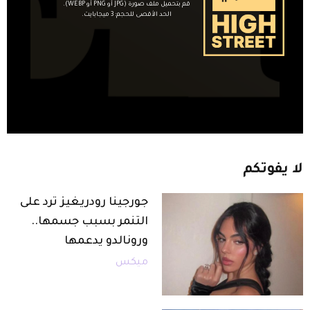
قم بتحميل ملف صورة (JPG أو PNG أو WEBP).
الحد الأقصى للحجم: 3 ميجابايت.
لا
يفوتكم
جورجينا رودريغيز ترد على
التنمر بسبب جسمها..
ورونالدو يدعمها
ميكس