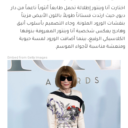
اختارت آنا وينتور إطلالة تحمل طابعاً أنثوياً ناعماً من دار 
ديور، حيث ارتدت فستاناً طويلاً باللون الأبيض مزيناً 
بنقشات الورود الملونة. وجاء التصميم بأسلوب أنيق 
وهادئ يعكس شخصية آنا وينتور المعروفة بذوقها 
الكلاسيكي الرفيع، بينما أضافت الورود لمسة حيوية 
ومنعشة مناسبة لأجواء الموسم.
Embed from Getty Images