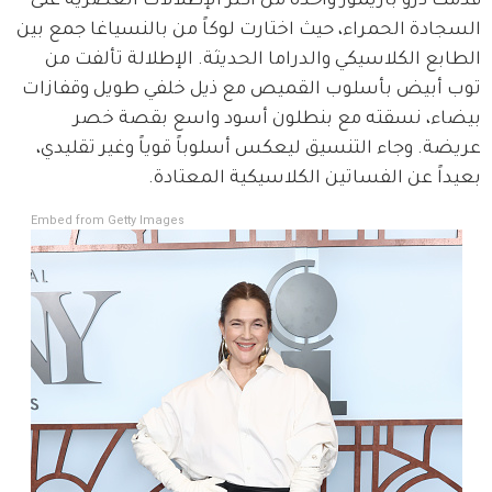
قدمت درو باريمور واحدة من أكثر الإطلالات العصرية على 
السجادة الحمراء، حيث اختارت لوكاً من بالنسياغا جمع بين 
الطابع الكلاسيكي والدراما الحديثة. الإطلالة تألفت من 
توب أبيض بأسلوب القميص مع ذيل خلفي طويل وقفازات 
بيضاء، نسقته مع بنطلون أسود واسع بقصة خصر 
عريضة. وجاء التنسيق ليعكس أسلوباً قوياً وغير تقليدي، 
بعيداً عن الفساتين الكلاسيكية المعتادة.
Embed from Getty Images