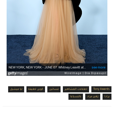
Tony Awards
اطلالات المشاهير
فساتين
كوين لطيفة
ليا ميشيل
برادا
زهير مراد
بالنسياغا