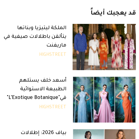
قد
يعجبك
أيضاً
الملكة ليتيزيا وبناتها
يتألقن باطلالات صيفية في
ماريفنت
HIGHSTREET
أسعد خلف يستلهم
الطبيعة الاستوائية
في"L’Exotique Botanique"
HIGHSTREET
بياف 2026: إطلالات