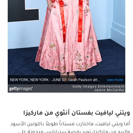
ويتني ليافيت بفستان أنثوي من ماركيزا
أما ويتني ليافيت، فاختارت فستاناً طويلاً باللونين الأسود 
والبيج من ماركيزا، تميز بقصة سترابلس منحوتة على 