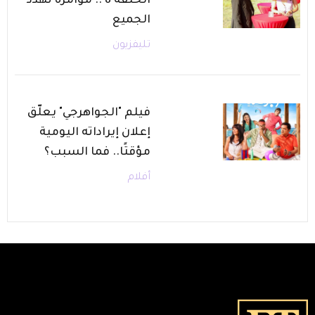
الحلقة 8 .. مؤامرة تهدد
الجميع
تليفزيون
فيلم "الجواهرجي" يعلّق
إعلان إيراداته اليومية
مؤقتًا.. فما السبب؟
أفلام