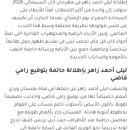
إطلالة ليلى أحمد زاهر في مهرجان كان السينمائي 2026 
تحولت إلى واحدة من أكثر اللحظات لفتاً للأنظار على 
السجادة الحمراء يوم الإفتتاح، بعدما اختارت أن تكشف 
عن جنس مولودها بطريقة مختلفة وسط هذا الحدث 
العالمي. وبين الأزياء الراقية والمجوهرات الفاخرة التي تملأ 
أجواء كان كل عام، نجحت ليلى في تقديم ظهور حمل طابعاً 
شخصياً وعاطفياً، جمع بين الأناقة ورسالة خاصة احتفت 
بالأمومة والبدايات الجديدة.
ليلى أحمد زاهر بإطلالة حالمة بتوقيع رامي
قاضي
وكشفت ليلى أحمد زاهر عن حملها في فتاة بفستان وردي 
صُمم خصيصاً لها من توقيع رامي قاضي، واختارت تصميماً 
طويلاً باللون الأبيض بأسلوب ناعم ينساب على القوام 
بخطوط أنثوية هادئة. الفستان جاء بأكمام طويلة مع 
تفاصيل درامية عند الأطراف، حيث زُين بريش كثيف تدرج 
لونه تدريجياً نحو الوردي الفاتح، في إشارة ناعمة إلى 