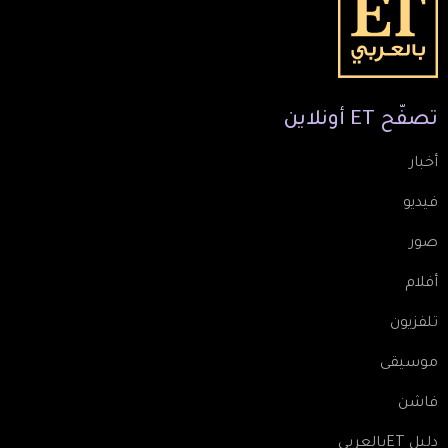
تصفّح
ET
أونلاين
أخبار
فيديو
صور
أفلام
تلفزيون
موسيقى
فاشن
دليل ETبالعربي