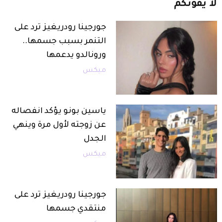
لا
يفوتكم
جورجينا رودريغيز ترد على
التنمر بسبب جسمها..
ورونالدو يدعمها
ميكس
ياسين بونو يؤكد انفصاله
عن زوجته لأول مرة وينهي
الجدل
ميكس
جورجينا رودريغيز ترد على
منتقدي جسمها