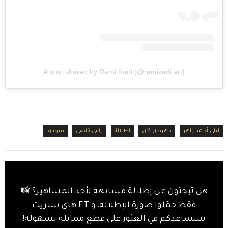
A post shared by Rami Kadi (@ramikadi.art)
ليلى أحمد زاهر
مهرجان كان
اطلالة
رامي قاضي
شوبارد
هل تبحثون عن إطلالة مشابهة لأحد المشاهير؟ 📸
فقط حمّلوا صورة الإطلالة، و ET هاي ستريت
سيساعدكم في العثور على قطع مماثلة بسهولة!