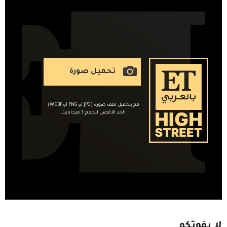
تحميل صورة
قم بتحميل ملف صورة (JPG أو PNG أو WEBP).
الحد الأقصى للحجم: 3 ميجابايت.
لا
يفوتكم