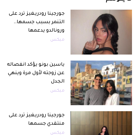
جورجينا رودريغيز ترد على
التنمر بسبب جسمها..
ورونالدو يدعمها
ميكس
ياسين بونو يؤكد انفصاله
عن زوجته لأول مرة وينهي
الجدل
ميكس
جورجينا رودريغيز ترد على
منتقدي جسمها
ميكس