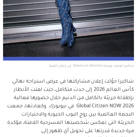
شاكيرا تعتمد موضة الـDenim on Denim  في إعلان الفيفا
شاكيرا حوّلت إعلان مشاركتها في عرض استراحة نهائي 
كأس العالم 2026 إلى حدث متكامل، حيث لفتت الأنظار 
بإطلالة جريئة بالكامل من الدنيم خلال حضورها فعالية 
Global Citizen NOW 2026  في نيويورك. وكعادتها، جمعت 
النجمة العالمية بين روح البوب الحيوية والاختيارات 
الجريئة التي تعكس شخصيتها المسرحية اللافتة، مؤكدة 
مرة جديدة قدرتها على تحويل أي ظهور إلى 