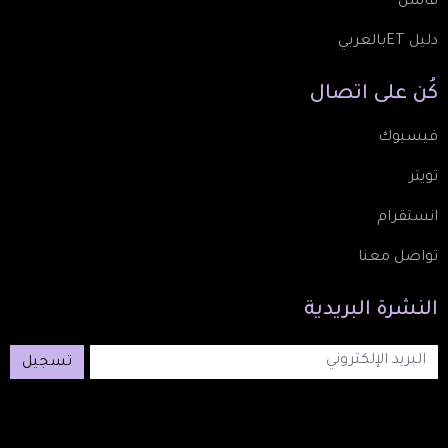
فاشن
دليل ETبالعربي
كُن
على
اتصال
فيسبوك
تويتر
انستقرام
تواصل معنا
النشرة
البريدية
تسجيل