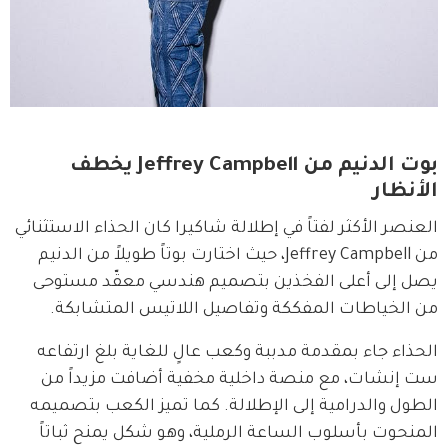
بوت الدنيم من Jeffrey Campbell يخطف
الأنظار
العنصر الأكثر لفتاً في إطلالة شاكيرا كان الحذاء الاستثنائي 
من Jeffrey Campbell، حيث اختارت بوتاً طويلاً من الدنيم 
يصل إلى أعلى الفخذين بتصميم هندسي معقّد مستوحى 
من الخياطات المفككة وتفاصيل اللاتيس المتشابكة.
الحذاء جاء بمقدمة مدببة وكعب عالٍ للغاية بلغ ارتفاعه 
ست إنشات، مع منصة داخلية مخفية أضافت مزيداً من 
الطول والدرامية إلى الإطلالة. كما تميز الكعب بتصميمه 
المنحوت بأسلوب الساعة الرملية، وهو شكل يمنح ثباتاً 