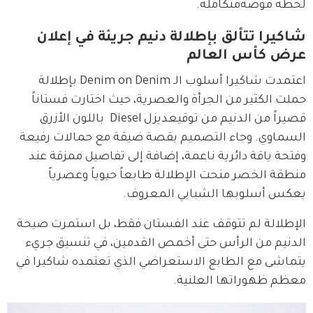
لحظة موضةمتكاملة.
شاكيرا تتألق بإطلالة دنيم جريئة في إعلان
عرض كأس العالم
اعتمدت شاكيرا أسلوب الـ Denim on Denim بإطلالة 
حملت الكثير من الجرأة والعصرية، حيث اختارت فستاناً 
قصيراً من الدنيم من توقيعديزل Diesel  باللون الأزرق 
السماوي. وجاء التصميم بقصة ضيقة مع حمالات رفيعة 
وفتحة ياقة دائرية ناعمة، إضافة إلى تفاصيل ممزقة عند 
منطقة الخصر منحت الإطلالة طابعاً حيوياً وعصرياً 
يعكس أسلوبها الشبابي المعروف.
الإطلالة لم تتوقف عند الفستان فقط، بل استمرت صيحة 
الدنيم من الرأس حتى أخمص القدمين، في تنسيق جريء 
يتماشى مع الطابع الاستعراضي الذي تعتمده شاكيرا في 
معظم ظهوراتها العلنية.