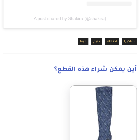
A post shared by Shakira (@shakira)
شاكيرا
اطلالة
دنيم
فيفا
أين يمكن شراء هذه القطع؟
Image