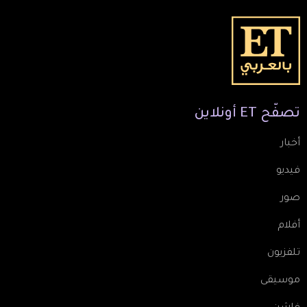
تصفّح
ET
أونلاين
أخبار
فيديو
صور
أفلام
تلفزيون
موسيقى