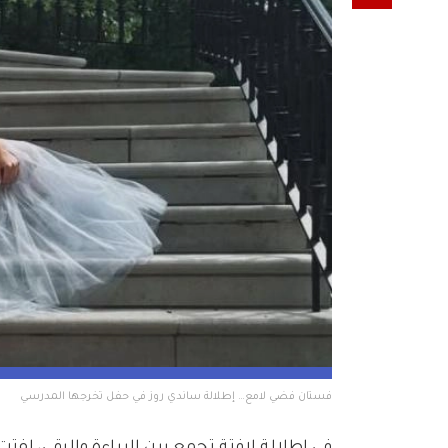
فستان فضي لامع… إطلالة ساندي روز في حفل تخرجها المدرسي
في إطلالة لافتة تجمع بين البراءة والرقي، لفت