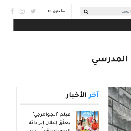
Social links & Watch
بحث
دليل ET
 المدرسي
آخر
الأخبار
فيلم "الجواهرجي"
يعلّق إعلان إيراداته