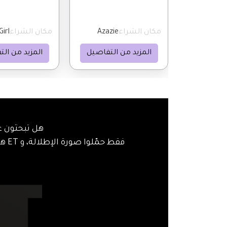
مكان الشراء
Azazie
مكان الشراء
irl
المزيد من التفاصيل
المزيد من ال
هل تبحثون ع
فقط حمّلوا صورة الإطلالة، و ET هاي ستريت سيساعدكم في العثور على قطع مماثلة بسهولة!