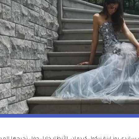
ت ساندي روز ابنة نيكول كيدمان، الأنظار خلال حفل تخرجها المد