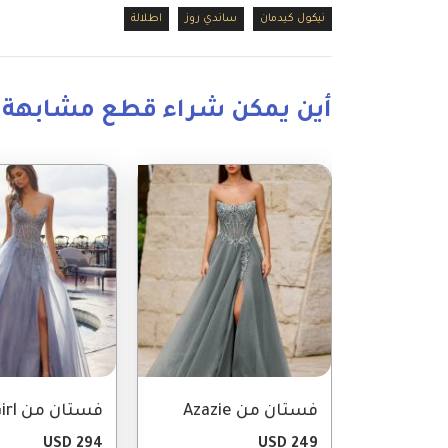
نيكول كيدمان
ساندي روز
اطلالة
أين يمكن شراء قطع مشابهة؟
Image
Image
فستان من Azazie
فستان من Prom Girl
294 USD
249 USD