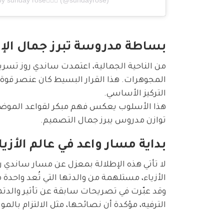
by sunday rose🧚🏻‍♀️ (@sundayrose)
بساطة مدروسة تبرز جمال الإط
من الناحية الجمالية، اعتمدت ساندي روز تسري
المجوهرات. هذا القرار البسيط كان عنصر قوة 
التركيز الأساسي.
هذا الأسلوب يعكس فهم مبكر لقواعد الموضة، ح
توازن مدروس يبرز جمال التصميم.
بداية مسار واعد في عالم الأزيا
لا تأتي هذه الإطلالة بمعزل عن مسار ساندي ر
الأزياء، مستلهمة من والدتها التي تُعد واحدة 
وقد عبّرت في تصريحات سابقة عن تأثير والدتها
الترفيه، مؤكدة أن نصائحها، مثل الالتزام با