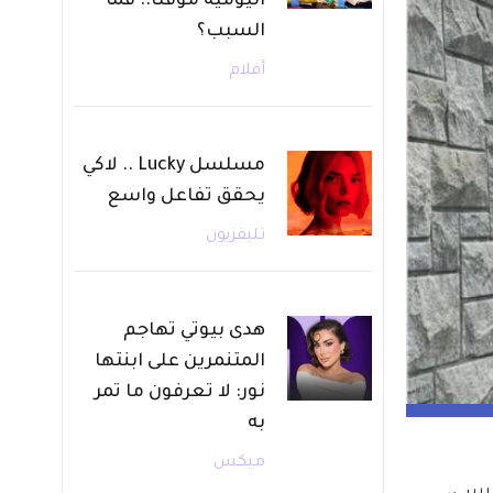
اليومية مؤقتًا.. فما
السبب؟
أفلام
مسلسل Lucky .. لاكي
يحقق تفاعل واسع
تليفزيون
هدى بيوتي تهاجم
المتنمرين على ابنتها
نور: لا تعرفون ما تمر
به
ميكس
رسي، 