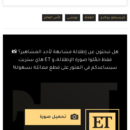
كريستيانو رونالدو
اطلالة
غوتشي
كأس العالم
هل تبحثون عن إطلالة مشابهة لأحد المشاهير؟ 📸
فقط حمّلوا صورة الإطلالة، و ET هاي ستريت
سيساعدكم في العثور على قطع مماثلة بسهولة!
تحميل صورة