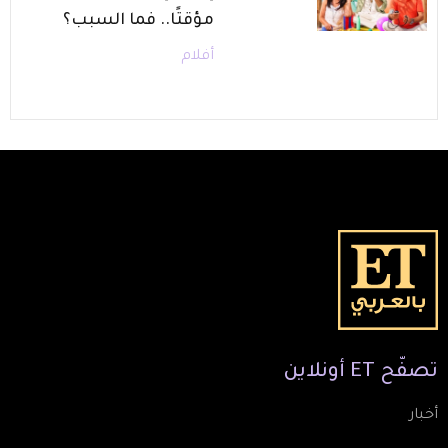
مؤقتًا.. فما السبب؟
أفلام
تصفّح
ET
أونلاين
أخبار