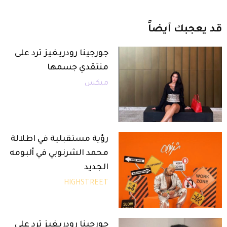
قد
يعجبك
أيضاً
جورجينا رودريغيز ترد على
منتقدي جسمها
ميكس
رؤية مستقبلية في اطلالة
محمد الشرنوبي في ألبومه
الجديد
HIGHSTREET
جورجينا رودريغيز ترد على