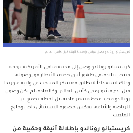
كريستيانو رونالدو يصل ميامي بإطلالة أنيقة قبل كأس العالم
كريستيانو رونالدو وصل إلى مدينة ميامي الأمريكية برفقة 
منتخب بلاده، في ظهور أنيق خطف الأنظار فور وصوله، 
وذلك استعداداً لانطلاق معسكر المنتخب في ولاية فلوريدا 
قبل بدء مشواره في كأس العالم. وكالعادة، لم يكن وصول 
رونالدو مجرد محطة سفر عادية، بل لحظة تجمع بين 
الرياضة والأناقة، تعكس حضوره الاستثنائي داخل وخارج 
الملعب.
كريستيانو رونالدو بإطلالة أنيقة وحقيبة من