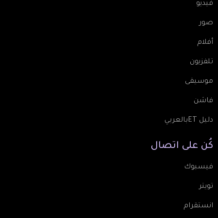
فيديو
صور
أفلام
تلفزيون
موسيقى
فاشن
دليل ETبالعربي
كُن
على
اتصال
فيسبوك
تويتر
انستقرام