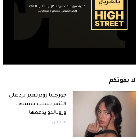
قم بتحميل ملف صورة (JPG أو PNG أو WEBP).
الحد الأقصى للحجم: 3 ميجابايت.
لا
يفوتكم
جورجينا رودريغيز ترد على
التنمر بسبب جسمها..
ورونالدو يدعمها
ميكس