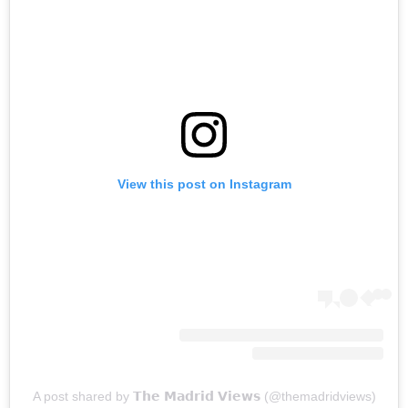
View this post on Instagram
A post shared by 𝗧𝗵𝗲 𝗠𝗮𝗱𝗿𝗶𝗱 𝗩𝗶𝗲𝘄𝘀 (@themadridviews)