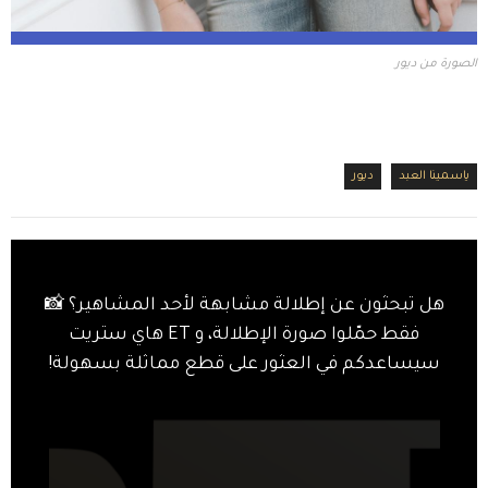
الصورة من ديور
ياسمينا العبد
ديور
هل تبحثون عن إطلالة مشابهة لأحد المشاهير؟ 📸
فقط حمّلوا صورة الإطلالة، و ET هاي ستريت
سيساعدكم في العثور على قطع مماثلة بسهولة!