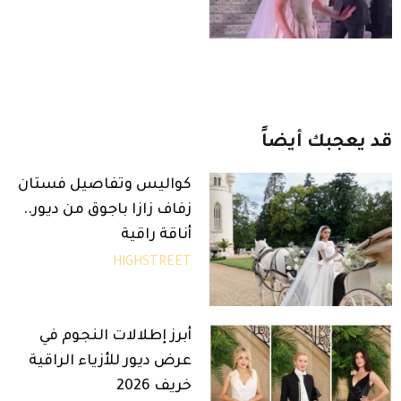
قد
يعجبك
أيضاً
كواليس وتفاصيل فستان
زفاف زازا باجوق من ديور..
أناقة راقية
HIGHSTREET
أبرز إطلالات النجوم في
عرض ديور للأزياء الراقية
خريف 2026