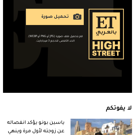
تحميل صورة
قم بتحميل ملف صورة (JPG أو PNG أو WEBP).
الحد الأقصى للحجم: 3 ميجابايت.
لا
يفوتكم
ياسين بونو يؤكد انفصاله
عن زوجته لأول مرة وينهي