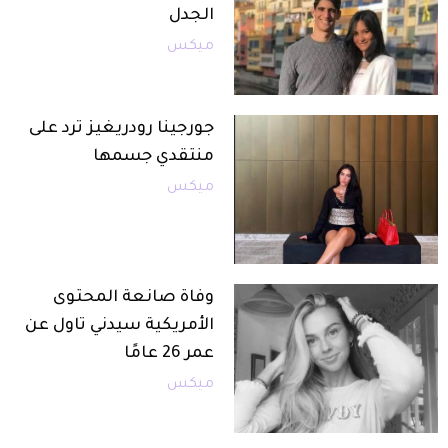
الجدل
ميكس
جورجينا رودريغيز ترد على
منتقدي جسمها
ميكس
وفاة صانعة المحتوى
الأمريكية سيدني تاول عن
عمر 26 عامًا
ميكس