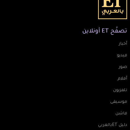
تصفّح
ET
أونلاين
أخبار
فيديو
صور
أفلام
تلفزيون
موسيقى
فاشن
دليل ETبالعربي