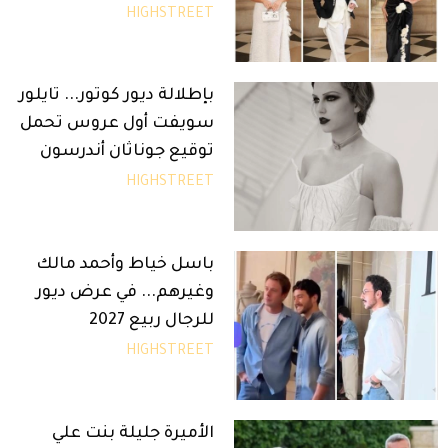
HIGHSTREET
بإطلالة ديور كوتور... تايلور
سويفت أول عروس تحمل
توقيع جوناثان أندرسون
HIGHSTREET
باسل خياط وأحمد مالك
وغيرهم... في عرض ديور
للرجال ربيع 2027
HIGHSTREET
الأميرة جليلة بنت علي