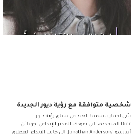
شخصية متوافقة مع رؤية ديور الجديدة
يأتي اختيار ياسمينا العبد في سياق رؤية ديور 
Dior المتجددة، التي يقودها المدير الإبداعي  جوناثن 
أندرسونJonathan Anderson، إلى جانب الإبداع العطري 