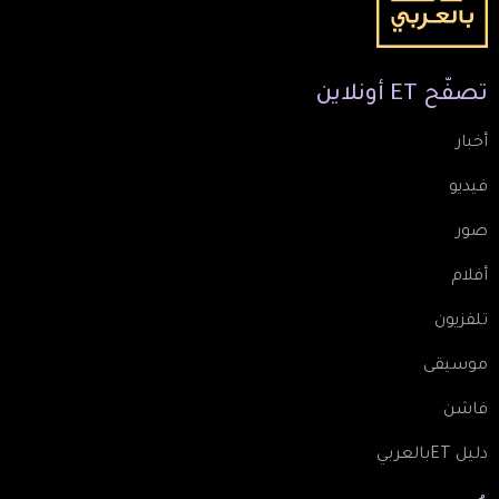
تصفّح
ET
أونلاين
أخبار
فيديو
صور
أفلام
تلفزيون
موسيقى
فاشن
دليل ETبالعربي