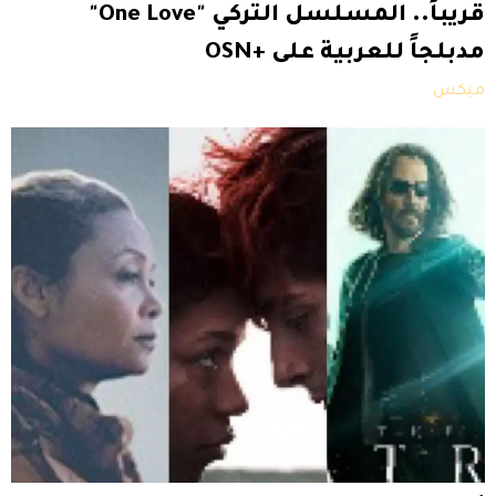
قريباً.. المسلسل التركي "One Love"
مدبلجاً للعربية على +OSN
ميكس