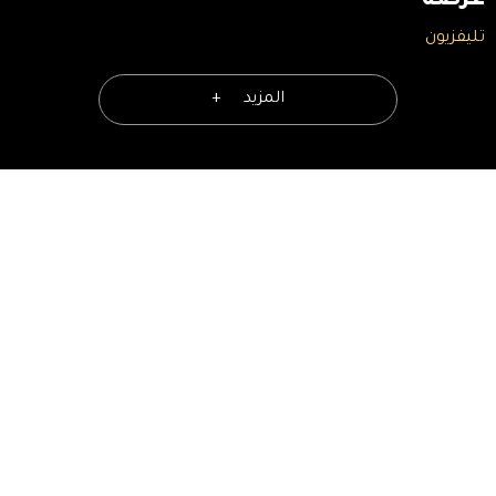
عرضه
تليفزيون
المزيد