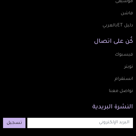
موسيقى
فاشن
دليل ETبالعربي
كُن
على
اتصال
فيسبوك
تويتر
انستقرام
تواصل معنا
النشرة
البريدية
تسجيل