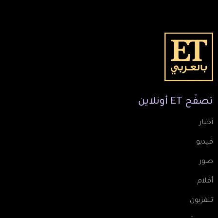
تصفّح
ET
أونلاين
أخبار
فيديو
صور
أفلام
تلفزيون