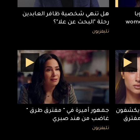
با
هل تنهي شخصية ظافر العابدين
 حفل women in
رحلة "البحث عن علا"؟
تليفزيون
 يكشفون
جمهور أميرة في " مفترق طرق "
فترق
غاضب من هند صبري
تليفزيون