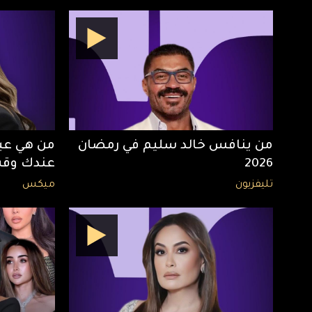
من ينافس خالد سليم في رمضان
من هي عبل
2026
عندك وقت
تليفزيون
ميكس