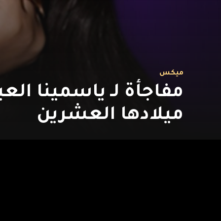
ميكس
مفاجأة لـ ياسمينا العب
ميلادها العشرين