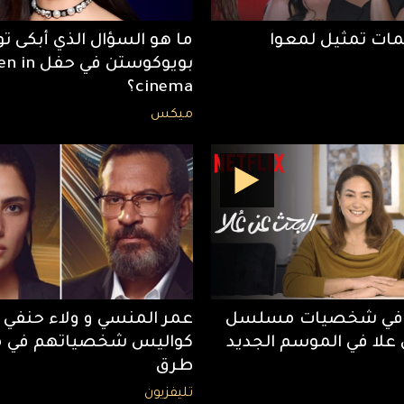
مات تمثيل لمعوا
ما هو السؤال الذي أبكى تو
بويوكوستن في
cinema؟
ميكس
ر في شخصيات مسلسل
عمر المنسي و ولاء حنفي
علا في الموسم الجديد
كواليس شخصياتهم في م
طرق
تليفزيون