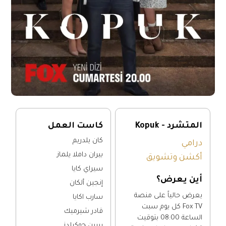
المتشرد - Kopuk
كاست العمل
كان يلدريم
درامي
بيران داملا يلماز
أكشن وتشويق
سيراي كايا
أين يعرض؟
إنجين ألكان
يعرض حالياً على منصة
سارب اكايا
Fox TV كل يوم سبت
قادر شيرميك
الساعة 08:00 بتوقيت
بيرين جوكيلدز