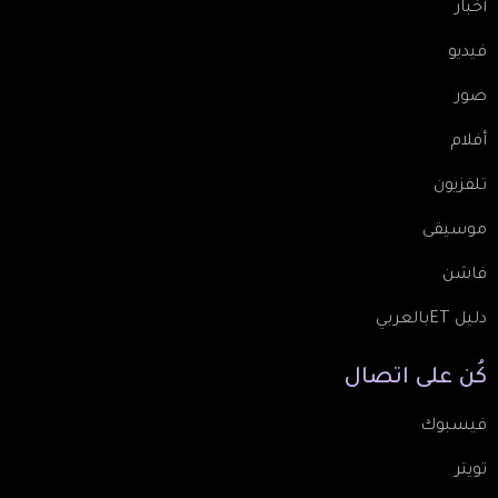
أخبار
فيديو
صور
أفلام
تلفزيون
موسيقى
فاشن
دليل ETبالعربي
كُن
على
اتصال
فيسبوك
تويتر