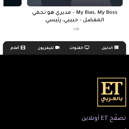
My Bias, My Boss - مديري هو نجمي
المفضل - حبيبي، رئيسي
tvN
الدليل
القنوات
تليفزيون
أفلام
TV Guide Menu
تصفّح
ET
أونلاين