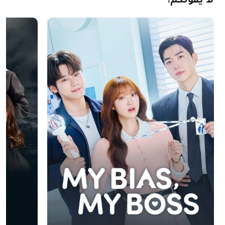
لا
يفوتكم!