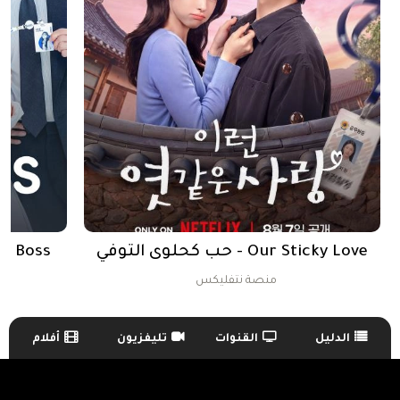
Our Sticky Love - حب كحلوى التوفي
ال
منصة نتفليكس
الدليل
القنوات
تليفزيون
أفلام
TV Guide Menu