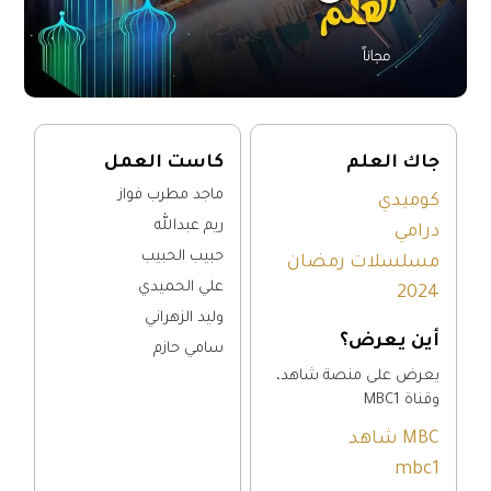
جاك العلم
كاست العمل
ماجد مطرب فواز
كوميدي
ريم عبدالله
درامي
حبيب الحبيب
مسلسلات رمضان
علي الحميدي
2024
وليد الزهراني
أين يعرض؟
سامي حازم
يعرض على منصة شاهد،
وقناة MBC1
MBC شاهد
mbc1