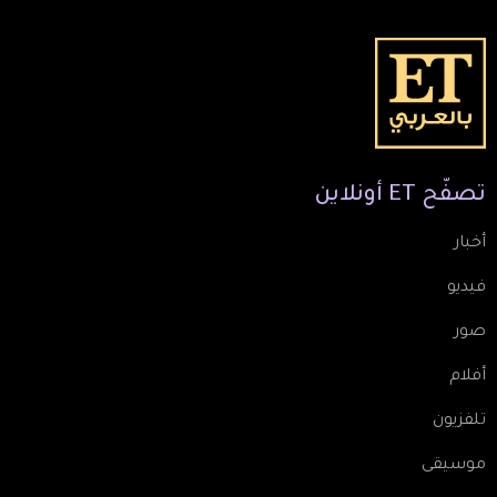
تصفّح
ET
أونلاين
أخبار
فيديو
صور
أفلام
تلفزيون
موسيقى