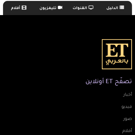
الدليل
القنوات
تليفزيون
أفلام
TV Guide Menu
تصفّح
ET
أونلاين
أخبار
فيديو
صور
أفلام