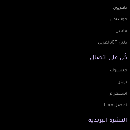
تلفزيون
موسيقى
فاشن
دليل ETبالعربي
كُن
على
اتصال
فيسبوك
تويتر
انستقرام
تواصل معنا
النشرة
البريدية