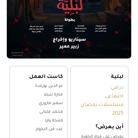
لبلية
كاست العمل
عز الدين بورغدة
درامي
منارة شيلا
اجتماعي
سمير مازوري
مسلسلات رمضان
محمد ملياني
2025
فتيحة وارد
أين يعرض؟
عدد من النجوم
يعرض على قناة الباهية