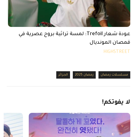
عودة شعار Trefoil: لمسة تراثية بروح عصرية في
قمصان المونديال
HIGHSTREET
مسلسلات رمضان
رمضان 2025
الجزائر
لا
يفوتكم!