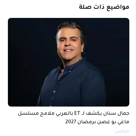
مواضيع
ذات
صلة
جمال سنان يكشف لـ ET بالعربي ملامح مسلسل
ماغي بو غصن برمضان 2027
ميكس