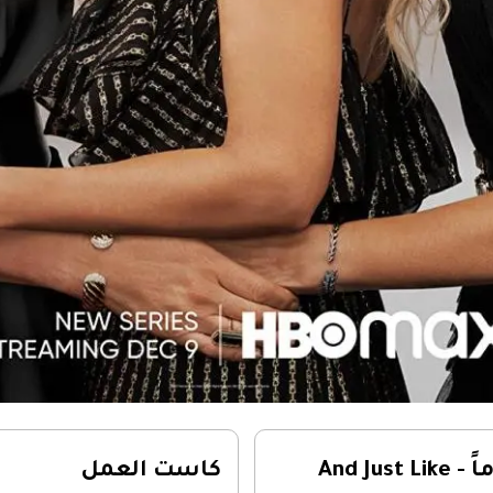
ومثل ذلك تماماً - And Just Like
كاست العمل