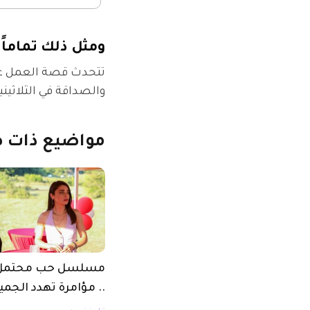
ومثل ذلك تماماً -  Just Like That
تتحدث قصة العمل عن 
والصداقة في الثلاثين
مواضيع
ذات
ص
.. مؤامرة تهدد الجمي