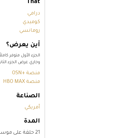
That
درامي
كوميدي
رومانسي
أين يعرض؟
وجاري عرض الجزء الثا
منصة +OSN
منصة HBO MAX
الصناعة
أمريكي
المدة
21 حلقة على موسمين