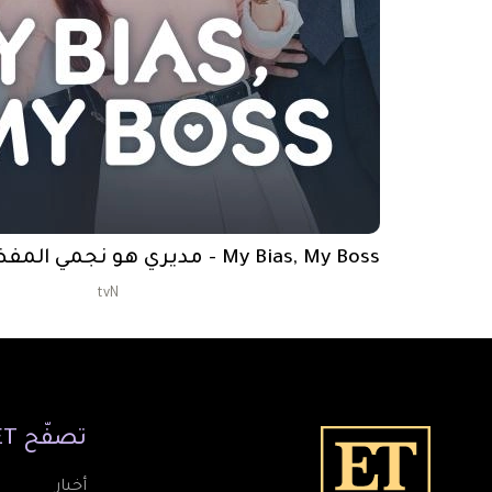
My Bias, My Boss - مديري هو نجمي المفضل - حبيبي، رئيسي
tvN
تصفّح
ET
أخبار