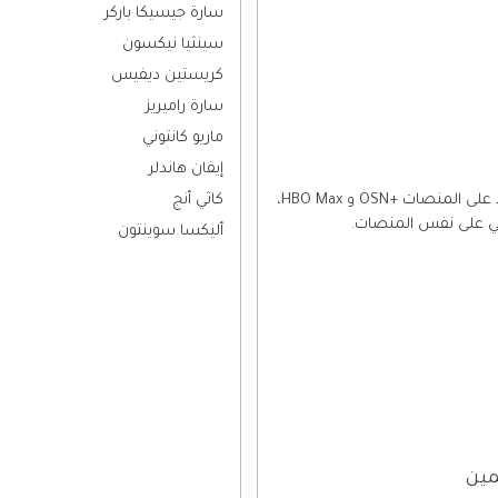
سارة جيسيكا باركر
سينثيا نيكسون
كريستين ديفيس
سارة راميريز
ماريو كانتوني
إيفان هاندلر
الجزء الأول متوفر كاملاً على المنصات +OSN و HBO Max،
كاثي أنج
ني على نفس المنصات.
أليكسا سوينتون