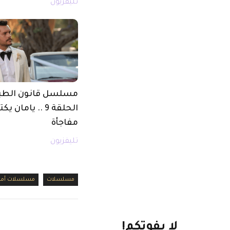
تليفزيون
مسلسل قانون الطب
الحلقة 9 .. يامان
مفاجأة
تليفزيون
مسلسلات
مسلسلات أمري
لا
يفوتكم!