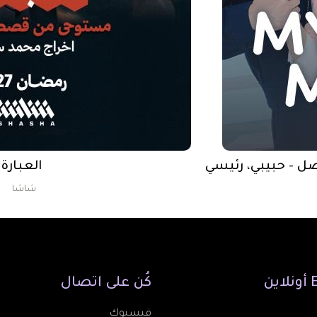
العبارة
شاشا
أونلاين
كُن
على
اتصال
فيسبوك