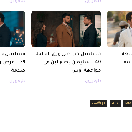
تليفزيون
تليفزيون
يعة
مسلسل حب على ورق الحلقة
مسلسل حب 
 يكتشف
40 .. سليمان يضع لين في
39 .. عرض 
مواجهة أوس
صدمة
تليفزيون
تليفزيون
كية
دراما
رومانسي