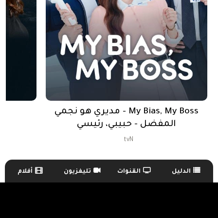
My Bias, My Boss - مديري هو نجمي
المفضل - حبيبي، رئيسي
tvN
الدليل
القنوات
تليفزيون
أفلام
TV Guide Menu