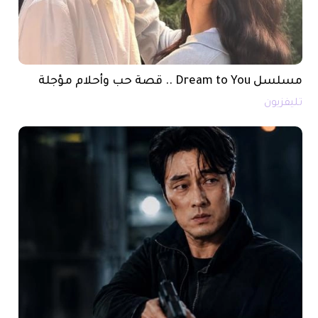
مسلسل Dream to You .. قصة حب وأحلام مؤجلة
تليفزيون