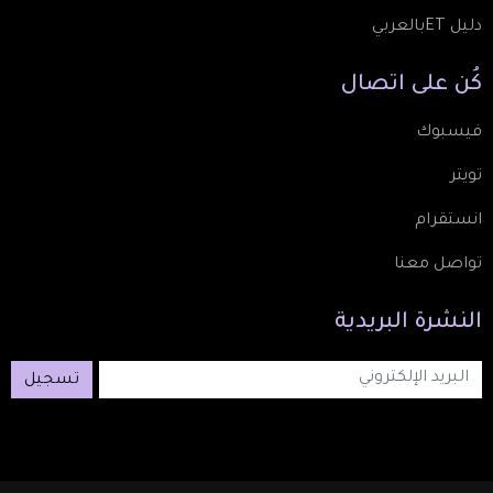
دليل ETبالعربي
كُن
على
اتصال
فيسبوك
تويتر
انستقرام
تواصل معنا
النشرة
البريدية
تسجيل