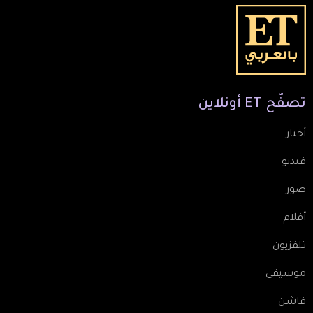
تصفّح
ET
أونلاين
أخبار
فيديو
صور
أفلام
تلفزيون
موسيقى
فاشن