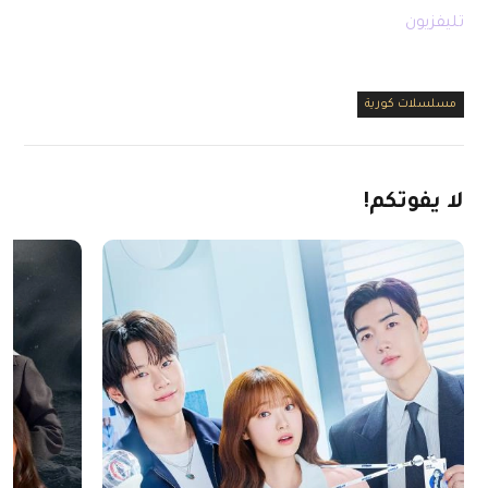
تليفزيون
مسلسلات كورية
لا
يفوتكم!