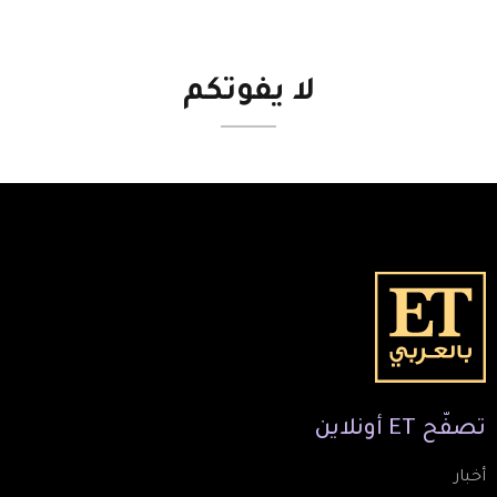
لا
يفوتكم
تصفّح
ET
أونلاين
أخبار