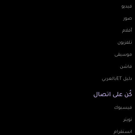
فيديو
صور
أفلام
تلفزيون
موسيقى
فاشن
دليل ETبالعربي
كُن
على
اتصال
فيسبوك
تويتر
انستقرام