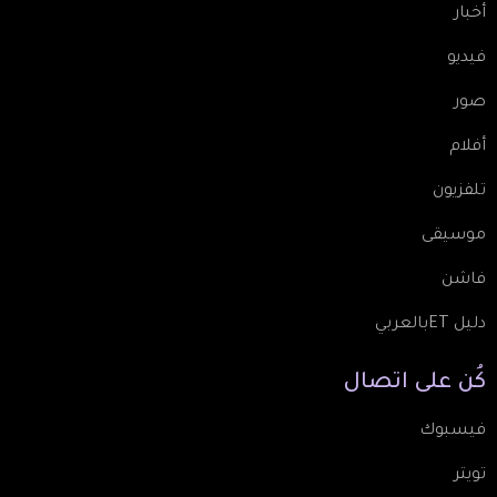
أخبار
فيديو
صور
أفلام
تلفزيون
موسيقى
فاشن
دليل ETبالعربي
كُن
على
اتصال
فيسبوك
تويتر