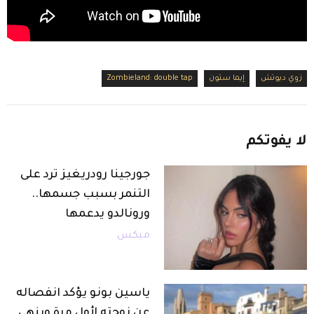
زوي ديوتش
إيما ستون
Zombieland: double tap
لا
يفوتكم
جورجينا رودريغيز ترد على
التنمر بسبب جسمها..
ورونالدو يدعمها
ميكس
ياسين بونو يؤكد انفصاله
عن زوجته لأول مرة وينهي