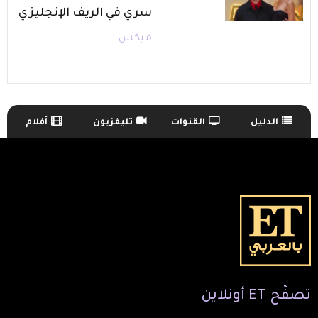
سري في الريف الإنجليزي
ميكس
الدليل
القنوات
تليفزيون
أفلام
TV Guide Menu
تصفّح
ET
أونلاين