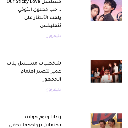
مسلسل Our Sticky Love
.. حب كحلوى التوفي
يلفت الأنظار على
نتفليكس
تليفزيون
شخصيات مسلسل بنات
عمير تتصدر اهتمام
الجمهور
تليفزيون
زندايا وتوم هولاند
يحتفلان بزواجهما بحفل