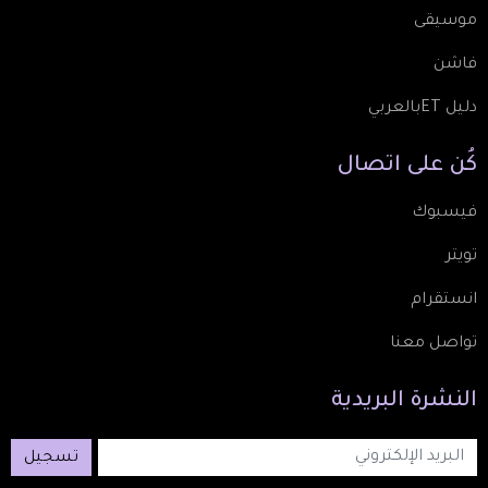
موسيقى
فاشن
دليل ETبالعربي
كُن
على
اتصال
فيسبوك
تويتر
انستقرام
تواصل معنا
النشرة
البريدية
تسجيل