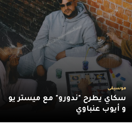
موسيقى
سكاي يطرح "ندورو" مع ميستر يو
و أيوب عنباوي