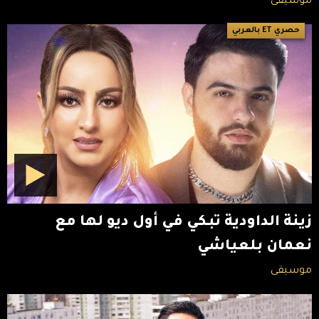
موسيقى
حصري ET بالعربي
زينة الداودية تبكي في أول ديو لها مع
نعمان بلعياشي
موسيقى