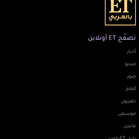
تصفّح
ET
أونلاين
أخبار
فيديو
صور
أفلام
تلفزيون
موسيقى
فاشن