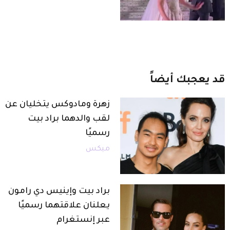
قد
يعجبك
أيضاً
زهرة ومادوكس يتخليان عن
لقب والدهما براد بيت
رسميًا
ميكس
براد بيت وإينيس دي رامون
يعلنان علاقتهما رسميًا
عبر إنستغرام