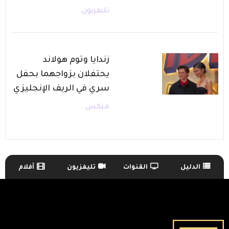
تليفزيون
زندايا وتوم هولاند
يحتفلان بزواجهما بحفل
سري في الريف الإنجليزي
ميكس
الدليل
القنوات
تليفزيون
أفلام
TV Guide Menu