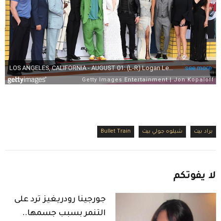
براد بيت
شيلوه جولي بيت
Bullet Train
لا
يفوتكم
جورجينا رودريغيز ترد على
التنمر بسبب جسمها..