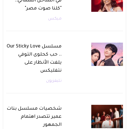
في الساحل الشمالي..
"كلنا صوت مصر"
ميكس
مسلسل Our Sticky Love
.. حب كحلوى التوفي
يلفت الأنظار على
نتفليكس
تليفزيون
شخصيات مسلسل بنات
عمير تتصدر اهتمام
الجمهور