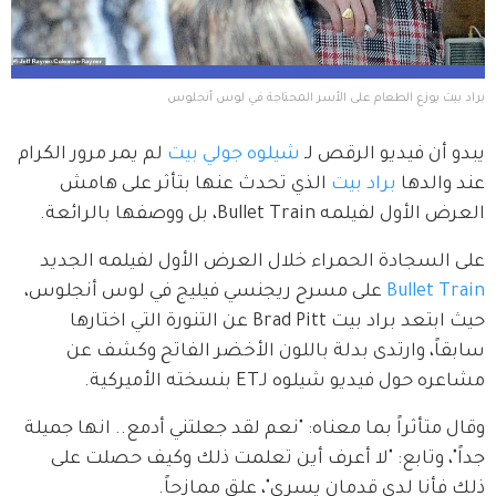
براد بيت يوزع الطعام على الأسر المحتاجة في لوس أنجلوس
يبدو أن فيديو الرقص لـ 
شيلوه جولي بيت
 لم يمر مرور الكرام 
عند والدها 
براد بيت
 الذي تحدث عنها بتأثر على هامش 
العرض الأول لفيلمه Bullet Train، بل ووصفها بالرائعة.
على السجادة الحمراء خلال العرض الأول لفيلمه الجديد 
Bullet Train
 على مسرح ريجنسي فيليج في لوس أنجلوس، 
حيث ابتعد براد بيت Brad Pitt عن التنورة التي اختارها 
سابقاً، وارتدى بدلة باللون الأخضر الفاتح وكشف عن 
مشاعره حول فيديو شيلوه لـET بنسخته الأميركية.
وقال متأثراً بما معناه: "نعم لقد جعلتني أدمع.. انها جميلة 
جداً"، وتابع: "لا أعرف أين تعلمت ذلك وكيف حصلت على 
ذلك فأنا لدي قدمان يسرى"، علق ممازحاً.