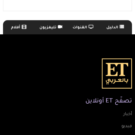
الدليل
القنوات
تليفزيون
أفلام
TV Guide Menu
تصفّح
ET
أونلاين
أخبار
فيديو