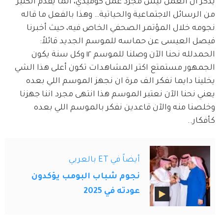
يذكر أن العمل ليس مجرد عمل كوميدي، انما يقدم الكثير 
من الرسائل الاجتماعية والحياتية… وهذا بالفعل ما قاله 
نجومه خلال المؤتمر الصحفي الخاص فيه، حيث أخبرنا 
فيصل العيسى عن حماسه للموسم الجديد قائلاً: 
الحمدلله نحنا الآن وصلنا للموسم ١٢ وكل سنة يكون 
الجمهور مستمتع اكتر المشاهدات تكون أعلى هذا الشي 
يخلينا دايما نفكر الف مرة ان نجهز الموسم اللي بعده 
يعني نحنا الآن نعتبر الموسم هذا انتهى مجرد اننا جهزنا 
وخلصنا منه والآن قاعدين نفكر بالموسم اللي بعده 
كأفكار..
أيضاً في ET بالعربي
نجوم شباب البومب يؤكدون
عودته في 2025