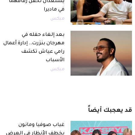
يستعدان لحفل زفافهما
في ماديرا
ميكس
بعد إلغاء حفله في
مهرجان بنزرت.. إدارة أعمال
رامي عياش تكشف
الأسباب
ميكس
قد
يعجبك
أيضاً
غياب صوفيا ومانون
يخطف الأنظار في العرض