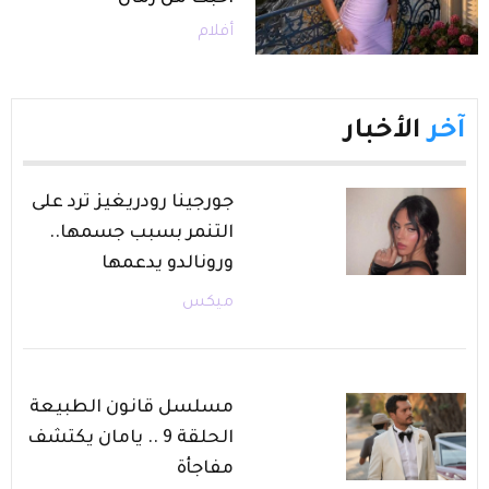
أفلام
آخر
الأخبار
جورجينا رودريغيز ترد على
التنمر بسبب جسمها..
ورونالدو يدعمها
ميكس
مسلسل قانون الطبيعة
الحلقة 9 .. يامان يكتشف
مفاجأة