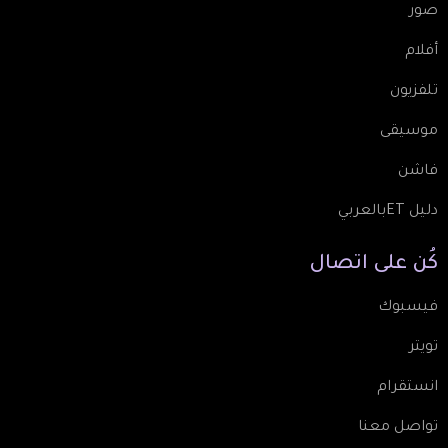
صور
أفلام
تلفزيون
موسيقى
فاشن
دليل ETبالعربي
كُن
على
اتصال
فيسبوك
تويتر
انستقرام
تواصل معنا