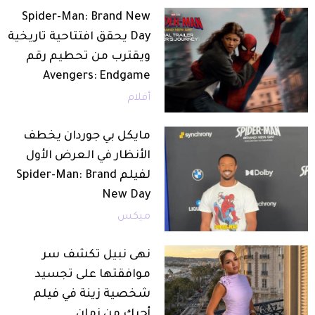
Spider-Man: Brand New
Day يحقق افتتاحية تاريخية
ويقترب من تحطيم رقم
Avengers: Endgame
أفلام
مايكل بي جوردان يخطف
الأنظار في العرض الأول
لفيلم Spider-Man: Brand
New Day
ميكس
نهى نبيل تكشف سر
موافقتها على تجسيد
شخصية زينة في فيلم
أحبك من زمان