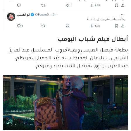
أبطال فيلم شباب البومب
بطولة فيصل العيسى‬⁩ وبقية قروب المسلسل ⁧‫عبدالعزيز 
الفريحي‬⁩ ، سليمان المقيطيب‬⁩، مهند الجميلي‬⁩ ⁧، قريطم‬⁩، 
عبدالعزيز برناوي‬⁩ ⁧‫، فيصل المسيعيد‬⁩ وغيرهم.