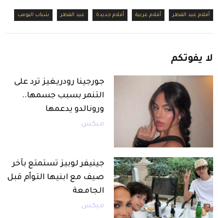
أفلام عيد الفطر
أفلام عربية
أفلام جديدة
عيد الفطر
شباب البومب
لا
يفوتكم
جورجينا رودريغيز ترد على
التنمر بسبب جسمها..
ورونالدو يدعمها
ميكس
جينيفر لوبيز تستمتع بآخر
صيف مع ابنيها التوأم قبل
الجامعة
ميكس