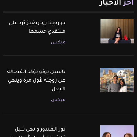
آخر
الأخبار
جورجينا رودريغيز ترد على
منتقدي جسمها
ميكس
ياسين بونو يؤكد انفصاله
عن زوجته لأول مرة وينهي
الجدل
ميكس
نور الغندور و نهى نبيل