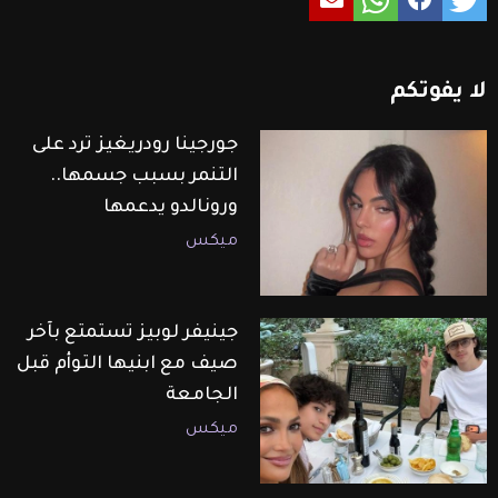
لا
يفوتكم
جورجينا رودريغيز ترد على
التنمر بسبب جسمها..
ورونالدو يدعمها
ميكس
جينيفر لوبيز تستمتع بآخر
صيف مع ابنيها التوأم قبل
الجامعة
ميكس