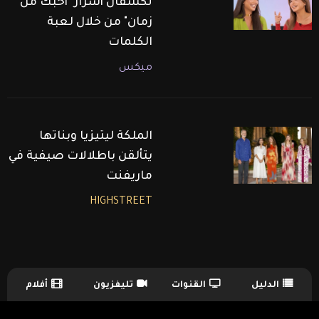
تكشفان أسرار "أحبك من
زمان" من خلال لعبة
الكلمات
ميكس
الملكة ليتيزيا وبناتها
يتألقن باطلالات صيفية في
ماريفنت
HIGHSTREET
الدليل
القنوات
تليفزيون
أفلام
TV Guide Menu