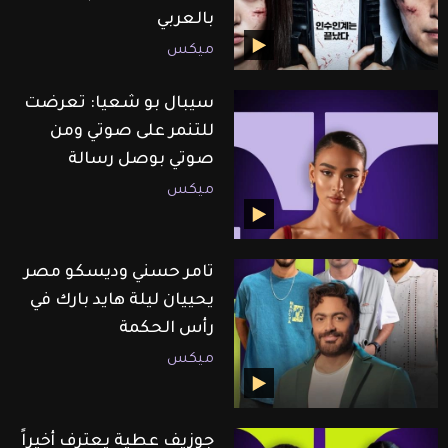
بالعربي
ميكس
سيبال بو شعيا: تعرضت
للتنمر على صوتي ومن
صوتي بوصل رسالة
ميكس
تامر حسني وديسكو مصر
يحييان ليلة هايد بارك في
رأس الحكمة
ميكس
جوزيف عطية يعترف أخيراً