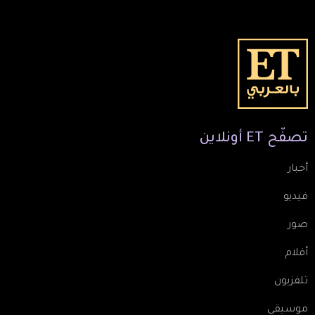
تصفّح
ET
أونلاين
أخبار
فيديو
صور
أفلام
تلفزيون
موسيقى