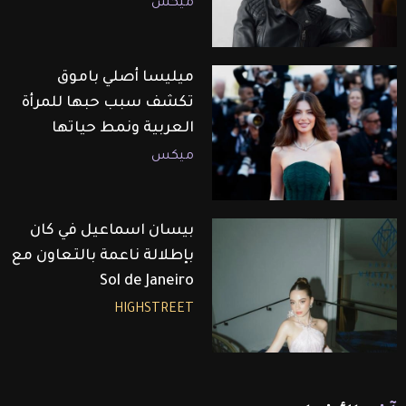
ميكس
ميليسا أصلي باموق
تكشف سبب حبها للمرأة
العربية ونمط حياتها
ميكس
بيسان اسماعيل في كان
بإطلالة ناعمة بالتعاون مع
Sol de Janeiro
HIGHSTREET