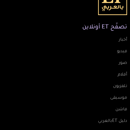
تصفّح
ET
أونلاين
أخبار
فيديو
صور
أفلام
تلفزيون
موسيقى
فاشن
دليل ETبالعربي