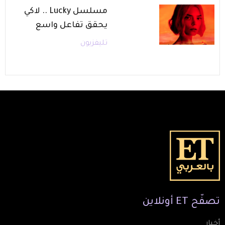
مسلسل Lucky .. لاكي
يحقق تفاعل واسع
تليفزيون
تصفّح
ET
أونلاين
أخبار