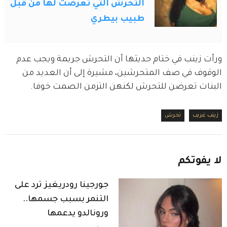
التحرش التي تعرضت لها من قبل
طبيب بيطري
ورأت زينب في ختام حديثها أن التحرش جريمة ويجب عدم 
الوقوف في صف المتحرشين، مشيرة إلى أن العديد من 
البنات تعرضن للتحرش لكنهن التزمن الصمت خوفا.
زينب غريب
تحرش
لا
يفوتكم
جورجينا رودريغيز ترد على
التنمر بسبب جسمها..
ورونالدو يدعمها