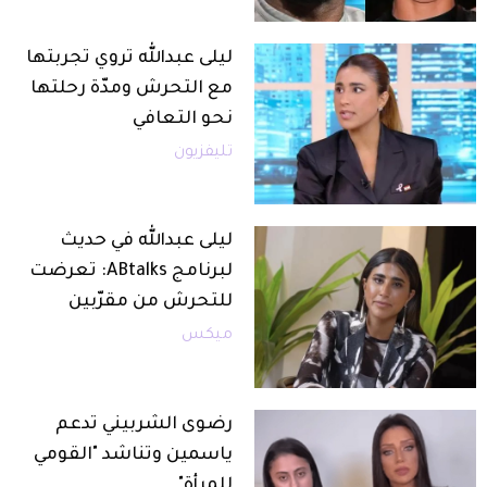
ليلى عبدالله تروي تجربتها
مع التحرش ومدّة رحلتها
نحو التعافي
تليفزيون
ليلى عبدالله في حديث
لبرنامج ABtalks: تعرضت
للتحرش من مقرّبين
ميكس
رضوى الشربيني تدعم
ياسمين وتناشد "القومي
للمرأة"