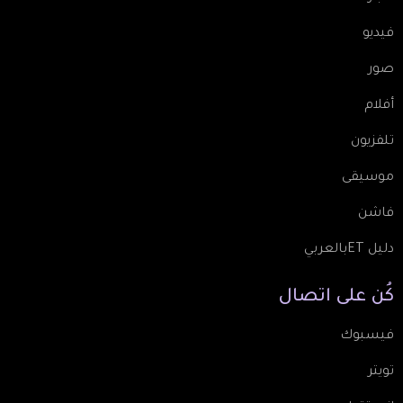
فيديو
صور
أفلام
تلفزيون
موسيقى
فاشن
دليل ETبالعربي
كُن
على
اتصال
فيسبوك
تويتر