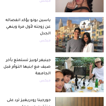
ميكس
ياسين بونو يؤكد انفصاله
عن زوجته لأول مرة وينهي
الجدل
ميكس
جينيفر لوبيز تستمتع بآخر
صيف مع ابنيها التوأم قبل
الجامعة
ميكس
جورجينا رودريغيز ترد على