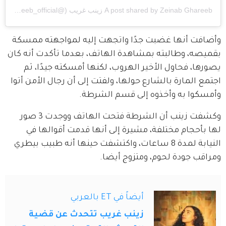
A post shared by Zeinab Ghareeb زينب غريب (@zeinab_ghareeb_official)
وأضافت أنها غضبت جدًا واتجهت إليه لمواجهته ممسكة 
بقميصه، وطالبته بمشاهدة الهاتف، بعدما تأكدت أنه كان 
يصورها، فحاول الأخير الهروب، لكنها أمسكته جيدًا، ثم 
اجتمع المارة بالشارع حولها، ولفتت إلى أن رجال الأمن أتوا 
وأمسكوا به وأخذوه إلى قسم الشرطة.
وكشفت زينب أن الشرطة فتحت الهاتف ووجدت 3 صور 
لها بأحجام مختلفة، مشيرة إلى أنها قدمت أقوالها في 
النيابة لمدة 8 ساعات، واكتشفت حينها أنه طبيب بيطري 
ومراقب جودة لحوم، ومتزوج أيضا.
أيضاً في ET بالعربي
زينب غريب تتحدث عن قضية