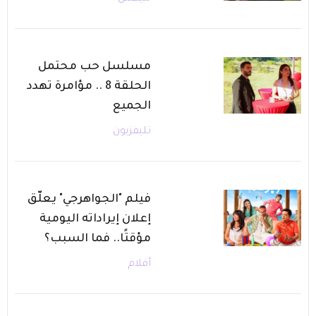
مسلسل حب محتمل
الحلقة 8 .. مؤامرة تهدد
الجميع
تليفزيون
فيلم "الجواهرجي" يعلّق
إعلان إيراداته اليومية
مؤقتًا.. فما السبب؟
أفلام