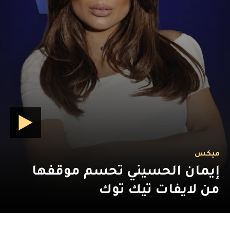
ميكس
إيمان الحسيني تحسم موقفها
من لايفات تيك توك