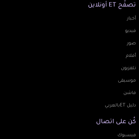
تصفّح
ET
أونلاين
أخبار
فيديو
صور
أفلام
تلفزيون
موسيقى
فاشن
دليل ETبالعربي
كُن
على
اتصال
فيسبوك