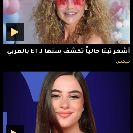
أشهر تيتا حالياً تكشف سنها لـ ET بالعربي
ميكس