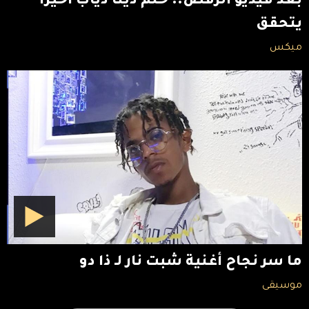
بعد فيديو الرقص.. حلم دينا دياب أخيراً
يتحقق
ميكس
ما سر نجاح أغنية شبت نار لـ ذا دو
موسيقى