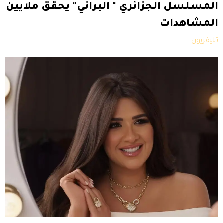
المسلسل الجزائري " البراني" يحقق ملايين
المشاهدات
تليفزيون