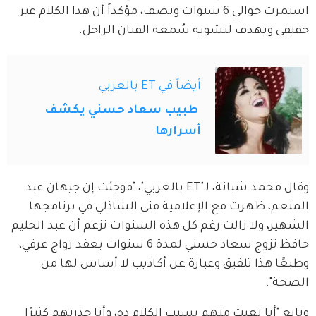
استمرت حوالي 6 سنوات ونصف، مؤكداً أن هذا الكلام غير 
حقيقي ويهدف لتشويه سُمعة الفنان الراحل.
أيضاً في ET بالعربي
طبيب سعاد حسني يكشف
أسرارها
وقال محمد شبانة، لـ"ET بالعربي"، "فوجئت إن جيهان عبد 
المنعم، ظهرت مع الإعلامية منى الشاذلي في برنامجها 
الشهير، ولا زالت رغم كل هذه السنوات تزعم أن عبد الحليم 
حافظ تزوج سعاد حسني لمدة 6 سنوات بعقد زواج عرفي، 
وطبعًا هذا تلفيق وعبارة عن أكاذيب لا أساس لها من 
الصحة".
وتابع "أنا تعبت منهم بسبب الكلام ده، وأنا حذرتهم كثيرًا 