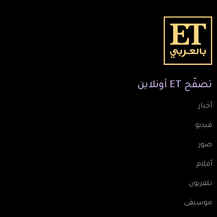
تصفّح
ET
أونلاين
أخبار
فيديو
صور
أفلام
تلفزيون
موسيقى