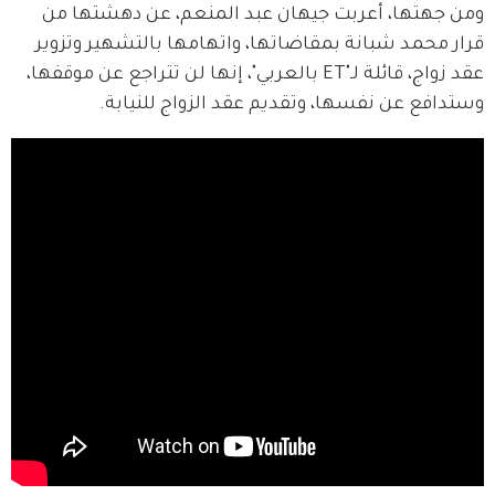
ومن جهتها، أعربت جيهان عبد المنعم، عن دهشتها من 
قرار محمد شبانة بمقاضاتها، واتهامها بالتشهير وتزوير 
عقد زواج، قائلة لـ"ET بالعربي"، إنها لن تتراجع عن موقفها، 
وستدافع عن نفسها، وتقديم عقد الزواج للنيابة.