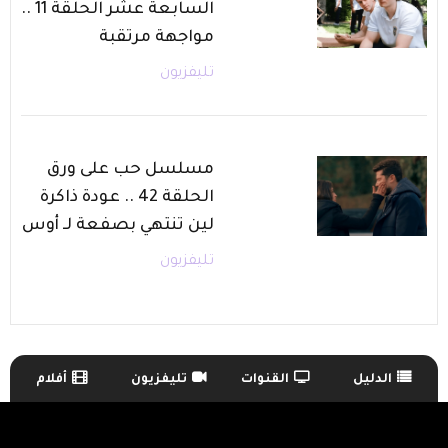
السابعة عشر الحلقة 11 ..
مواجهة مرتقبة
تليفزيون
مسلسل حب على ورق
الحلقة 42 .. عودة ذاكرة
لين تنتهي بصفعة لـ أوس
تليفزيون
الدليل
القنوات
تليفزيون
أفلام
TV Guide Menu