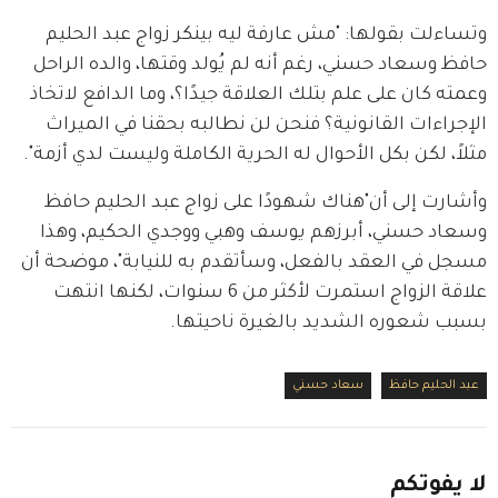
وتساءلت بقولها: "مش عارفة ليه بينكر زواج عبد الحليم 
حافظ وسعاد حسني، رغم أنه لم يُولد وقتها، والده الراحل 
وعمته كان على علم بتلك العلاقة جيدًا؟، وما الدافع لاتخاذ 
الإجراءات القانونية؟ فنحن لن نطالبه بحقنا في الميراث 
مثلاً، لكن بكل الأحوال له الحرية الكاملة وليست لدي أزمة".
وأشارت إلى أن"هناك شهودًا على زواج عبد الحليم حافظ 
وسعاد حسني، أبرزهم يوسف وهبي ووجدي الحكيم، وهذا 
مسجل في العقد بالفعل، وسأتقدم به للنيابة"، موضحة أن 
علاقة الزواج استمرت لأكثر من 6 سنوات، لكنها انتهت 
بسبب شعوره الشديد بالغيرة ناحيتها.
عبد الحليم حافظ
سعاد حسني
لا
يفوتكم