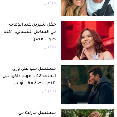
ميكس
حفل شيرين عبد الوهاب
في الساحل الشمالي.. "كلنا
صوت مصر"
ميكس
مسلسل حب على ورق
الحلقة 42 .. عودة ذاكرة لين
تنتهي بصفعة لـ أوس
تليفزيون
مسلسل مازلت في