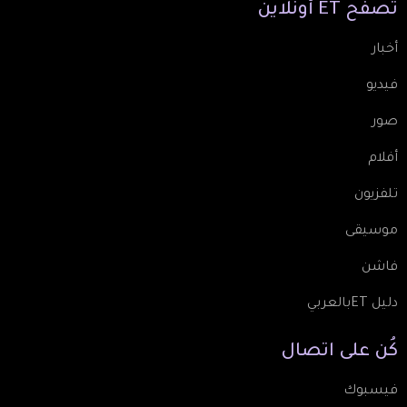
تصفّح
ET
أونلاين
أخبار
فيديو
صور
أفلام
تلفزيون
موسيقى
فاشن
دليل ETبالعربي
كُن
على
اتصال
فيسبوك