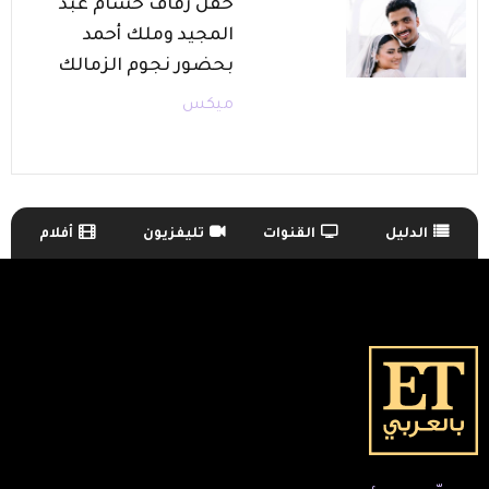
حفل زفاف حسام عبد
المجيد وملك أحمد
بحضور نجوم الزمالك
ميكس
الدليل
القنوات
تليفزيون
أفلام
TV Guide Menu