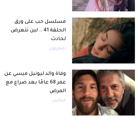
مسلسل حب على ورق
الحلقة 41 .. لين تتعرض
لحادث
تليفزيون
وفاة والد ليونيل ميسي عن
عمر 68 عامًا بعد صراع مع
المرض
ميكس