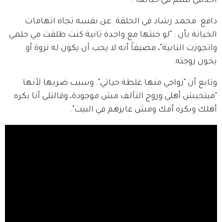
أخدتني سلم في حياتها".
دافع  محمد رشاد في الحلقة  عن نفسه تجاه اتهامات 
الخيانة بأن : "لو خنتها مع واحدة تانية كنت طلقت مي حلمي 
واتجوزت التانية"، مضيفاً أنه لا يحب أن يكون له نزوة أو 
يخون زوجته.
وتابع أن "زواجي منها غلطة حياتي". وسبب ضربها لأنها 
"مبتحبش أهلي وروح التآلف مش موجودة، وقالتلي أنا بكره 
أهلك وبكره أمك ومش عايزهم في البيت".