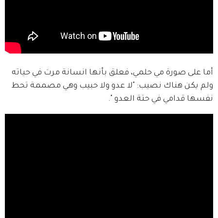
أما على صورة مي حلمي، فعلق بأنها انسانة مرت في حياته 
ولم يكن هناك نصيب: "لا عدو ولا حبيب وهي مصممة تحط 
نفسها قدامي في حتة العدو ".