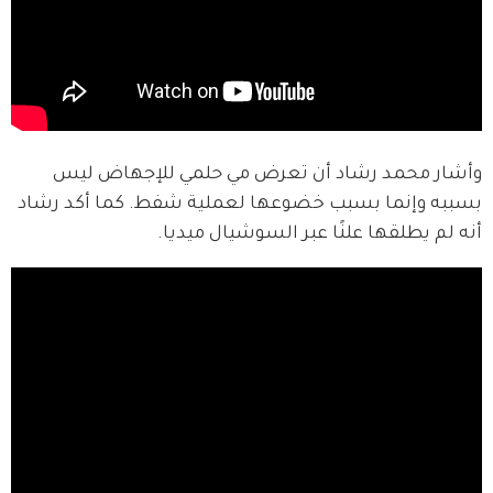
وأشار محمد رشاد أن تعرض مي حلمي للإجهاض ليس 
بسببه وإنما بسبب خضوعها لعملية شفط. كما أكد رشاد 
أنه لم يطلقها علنًا عبر السوشيال ميديا.