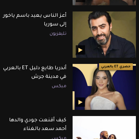
أعز الناس يعيد باسم ياخور
إلى سوريا
تليفزيون
حصري ET بالعربي
أندريا طايع دليل ET بالعربي
في مدينة جرش
ميكس
كيف أقنعت جودي والدها
أحمد سعد بالغناء
ميكس