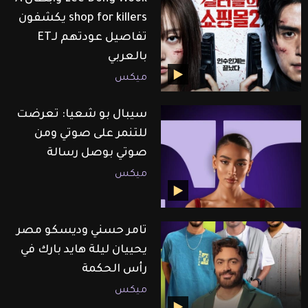
shop for killers يكشفون
تفاصيل عودتهم لـET
بالعربي
ميكس
سيبال بو شعيا: تعرضت
للتنمر على صوتي ومن
صوتي بوصل رسالة
ميكس
تامر حسني وديسكو مصر
يحييان ليلة هايد بارك في
رأس الحكمة
ميكس