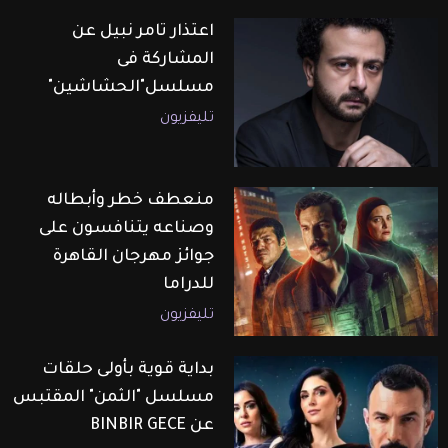
اعتذار تامر نبيل عن
المشاركة فى
مسلسل"الحشاشين"
تليفزيون
منعطف خطر وأبطاله
وصناعه يتنافسون على
جوائز مهرجان القاهرة
للدراما
تليفزيون
بداية قوية بأولى حلقات
مسلسل "الثمن" المقتبس
عن BINBIR GECE