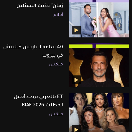
زمان" عذبت الممثلين
أفلام
40 ساعة لـ باريش كيليتش
في بيروت
ميكس
ET بالعربي يرصد أجمل
لحظلت BIAF 2026
ميكس