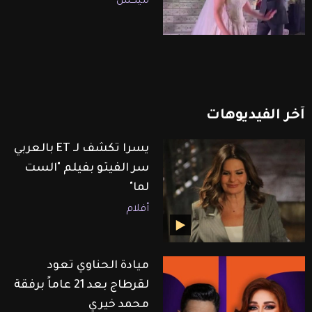
ميكس
آخر
الفيديوهات
يسرا تكشف لـ ET بالعربي
سر الفيتو بفيلم "الست
لما"
أفلام
ميادة الحناوي تعود
لقرطاج بعد 21 عاماً برفقة
محمد خيري