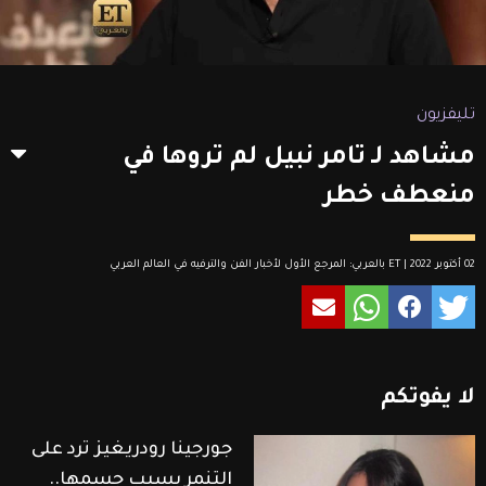
تليفزيون
مشاهد لـ تامر نبيل لم تروها في
منعطف خطر
02 أكتوبر 2022 | ET بالعربي: المرجع الأول لأخبار الفن والترفيه في العالم العربي
لا
يفوتكم
جورجينا رودريغيز ترد على
التنمر بسبب جسمها..