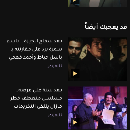
قد
يعجبك
أيضاً
بعد سفاح الجيزة .. باسم
سمرة يرد على مقارنته بـ
باسل خياط وأحمد فهمي
تليفزيون
بعد سنة على عرضه..
مسلسل منعطف خطر
مازال يتلقى التكريمات
تليفزيون