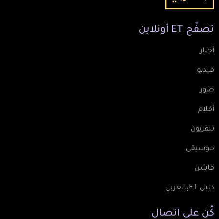
تصفّح
ET
أونلاين
أخبار
فيديو
صور
أفلام
تلفزيون
موسيقى
فاشن
دليل ETبالعربي
كُن
على
اتصال