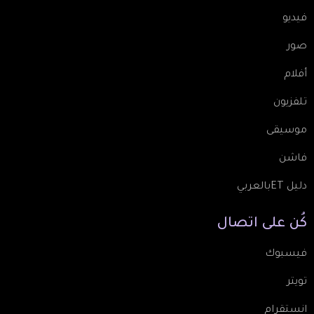
فيديو
صور
أفلام
تلفزيون
موسيقى
فاشن
دليل ETبالعربي
كُن
على
اتصال
فيسبوك
تويتر
انستقرام