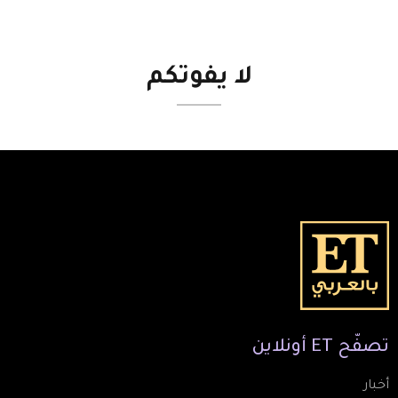
لا
يفوتكم
تصفّح
ET
أونلاين
أخبار