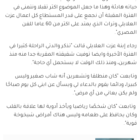
حياته هادئة وهذا ما جعل الموضوع اكثر تقبلا ونتمنى في 
الفترة المقبلة أن نجمع على قدر المستطاع كل اعمال عزت 
العلايلي وتراث الذي يمتد على اكثر من 60 عاما للفن 
المصري".
رجاء إبنة عزت العلايلي قالت "تذكر والدتي الراحلة كثيرا في 
الفترة الأخيرة وايضا توفيت شقيقته المقربة جدا منه منذ 
شهرين، ومنذ ذلك الوقت لا يستحمل أي حاجة".
وتابعت "كان منطلقا وتشعرين أنه شاب صغير وليس 
كبيرا، ودائما يقوم بالدعاء لي ويسأل عن ابني كل يوم صباحًا 
ولم يكن يعاني من أي مرض".
 وتابعت "كان شخصًا رياضيا ويأخذ أدوية لها علاقة بالقلب 
وكان يحافظ على طعامه وليس هناك أمراض شيخوخة 
قوية".