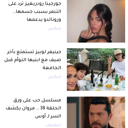
جورجينا رودريغيز ترد على
التنمر بسبب جسمها..
ورونالدو يدعمها
ميكس
جينيفر لوبيز تستمتع بآخر
صيف مع ابنيها التوأم قبل
الجامعة
ميكس
مسلسل حب على ورق
الحلقة 38 .. مروان يكشف
السر لـ أوس
تليفزيون