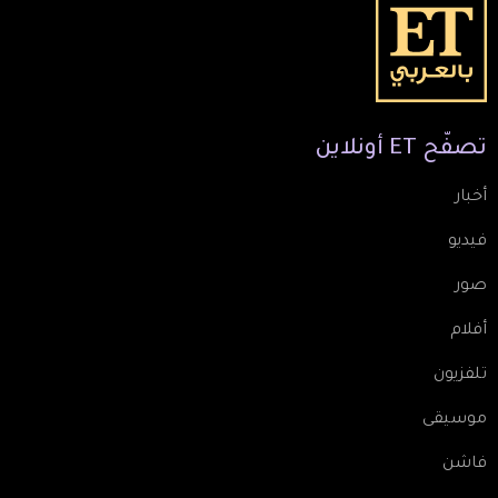
تصفّح
ET
أونلاين
أخبار
فيديو
صور
أفلام
تلفزيون
موسيقى
فاشن