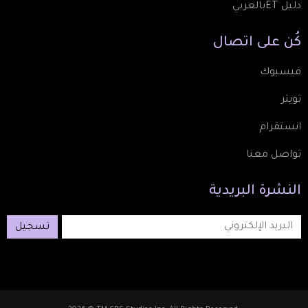
دليل ETبالعربي
كُن
على
اتصال
فيسبوك
تويتر
انستقرام
تواصل معنا
النشرة
البريدية
تسجيل