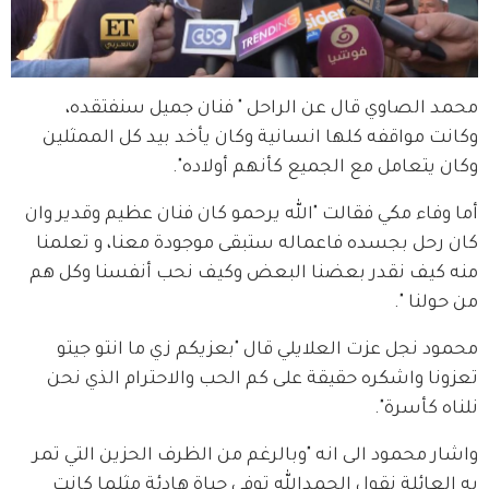
محمد الصاوي قال عن الراحل " فنان جميل سنفتقده، 
وكانت مواقفه كلها انسانية وكان يأخد بيد كل الممثلين 
وكان يتعامل مع الجميع كأنهم أولاده".
أما وفاء مكي فقالت "الله يرحمو كان فنان عظيم وقدير وان 
كان رحل بجسده فاعماله ستبقى موجودة معنا، و تعلمنا 
منه كيف نقدر بعضنا البعض وكيف نحب أنفسنا وكل هم 
من حولنا ".
محمود نجل عزت العلايلي قال "بعزيكم زي ما انتو جيتو 
تعزونا واشكره حقيقة على كم الحب والاحترام الذي نحن 
نلناه كأسرة".
واشار محمود الى انه "وبالرغم من الظرف الحزين التي تمر 
به العائلة نقول الحمدالله توفي حياة هادئة مثلما كانت 