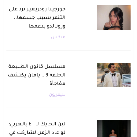
جورجينا رودريغيز ترد على
التنمر بسبب جسمها..
ورونالدو يدعمها
ميكس
مسلسل قانون الطبيعة
الحلقة 9 .. يامان يكتشف
مفاجأة
تليفزيون
لين الحايك لـ ET بالعربي:
لو عاد الزمن لشاركت في