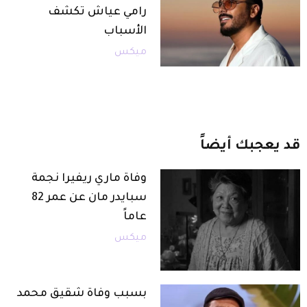
رامي عياش تكشف
الأسباب
ميكس
قد
يعجبك
أيضاً
وفاة ماري ريفيرا نجمة
سبايدر مان عن عمر 82
عاماً
ميكس
بسبب وفاة شقيق محمد