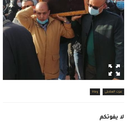
عزت العلايلي
وفاة
لا
يفوتكم