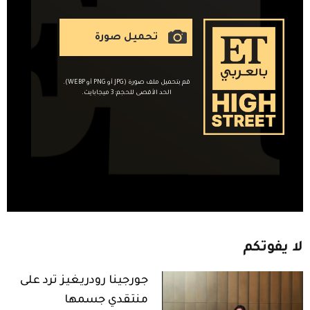
تحميل صورة
قم بتحميل ملف صورة (JPG أو PNG أو WEBP).
الحد الأقصى للحجم: 3 ميجابايت.
لا
يفوتكم
جورجينا رودريغيز ترد على
منتقدي جسمها