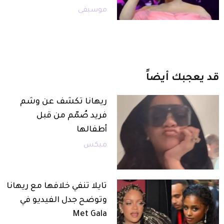
موسيقى
قد
يعجبك
أيضاً
ريهانا تكشف عن وشم
فريد صُمّم من قبل
أطفالها
ميكس
تايلا تنفي خلافها مع ريهانا
وتوضح جدل الفيديو في
Met Gala