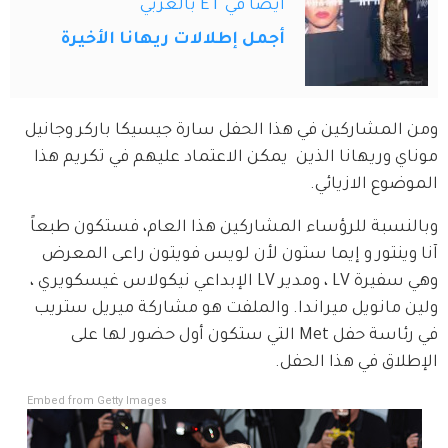
أيضاً في ET بالعربي
أجمل إطلالات ريهانا الأخيرة
ومن المشاركين في هذا الحفل سارة جيسيكا باركر وجانيل 
موناي وريهانا الذين  يمكن الاعتماد عليهم في تكريم هذا 
الموضوع الازيائي.
وبالنسبة للرؤساء المشاركين هذا العام، فستكون طبعاً 
آنا وينتور و إيما ستون لأن لويس فويتون راعى المعرض 
وهي سفيرة LV ، ومدير LV الإبداعي نيكولاس غيسكويري ، 
ولين مانويل ميراندا. والملفت هو مشاركة ميريل ستريب  
في رئاسة حفل Met التي ستكون أول حضور لها على 
الإطلاق في هذا الحفل. 
Embed from Getty Images