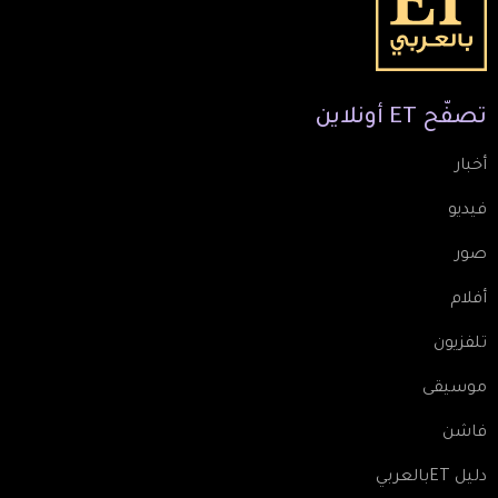
تصفّح
ET
أونلاين
أخبار
فيديو
صور
أفلام
تلفزيون
موسيقى
فاشن
دليل ETبالعربي