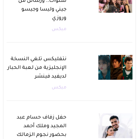
سنوات.. ورسائل من
جيني وليسا وجيسو
وروزي
ميكس
نتفليكس تلغي النسخة
الإنجليزية من لعبة الحبار
لديفيد فينشر
ميكس
حفل زفاف حسام عبد
المجيد وملك أحمد
بحضور نجوم الزمالك