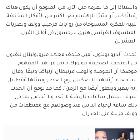
واستنادًا إلى ما نعرفه حتى الآن، من المتوقع أن يكون هناك 
إقبالًا كبير اً و مثيرًا للإهتمام مع الكثير من الأفكار المختلفة 
تلبية للفكرة المستوحاة من روايات فرجينيا وولف ونظريات 
الفيلسوف الفرنسي هنري بيرجسون في أوائل القرن 
العشرين.
تحدث أندرو بولتون، أمين متحف معهد متروبوليتان للفنون 
في المتحف، لصحيفة نيويورك تايمز عن هذا المفهوم 
موضحًا أن الموضة والوقت مرتبطان ارتباطًا وثيقًا. وقال 
بما معناه "إنه هذا لا يعكس روح العصر ويمثلها فقط، بل 
إنه يتغير ويتطور أيضًا مع الزمن". كما قد توقع أن الحدث 
سوف يشمل ساعات تاريخية لا تعد ولا تحصى بما في 
ذلك ساعة لإحياء الناس عند وصولهم مع مقتطفات من 
وولف مزينة على الجدران.