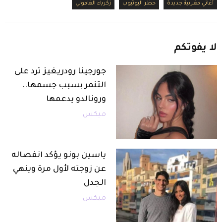
أغاني مغربية جديدة
حظر اليوتيوب
زكرياء الغافولي
لا
يفوتكم
جورجينا رودريغيز ترد على
التنمر بسبب جسمها..
ورونالدو يدعمها
ميكس
ياسين بونو يؤكد انفصاله
عن زوجته لأول مرة وينهي
الجدل
ميكس