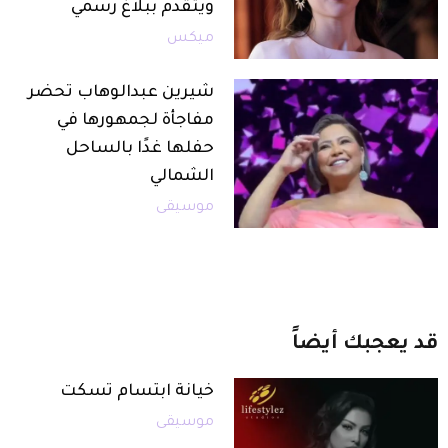
ويتقدم ببلاغ رسمي
ميكس
شيرين عبدالوهاب تحضر
مفاجأة لجمهورها في
حفلها غدًا بالساحل
الشمالي
موسيقى
قد
يعجبك
أيضاً
خيانة ابتسام تسكت
موسيقى