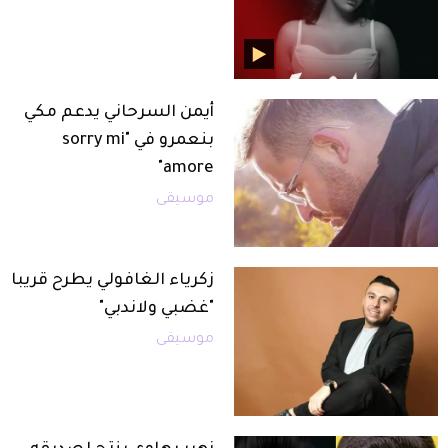
أيمن السرحاني يدعم مكي
بنعمرو في "sorry mi
amore"
موسيقى
زكرياء الغافولي يطرح قريبا
"غضبي ولاندبي"
موسيقى