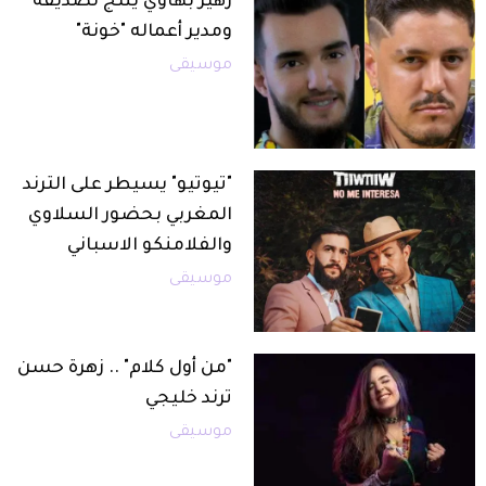
زهير بهاوي ينتج لصديقه
ومدير أعماله "خونة"
موسيقى
"تيوتيو" يسيطر على الترند
المغربي بحضور السلاوي
والفلامنكو الاسباني
موسيقى
"من أول كلام" .. زهرة حسن
ترند خليجي
موسيقى