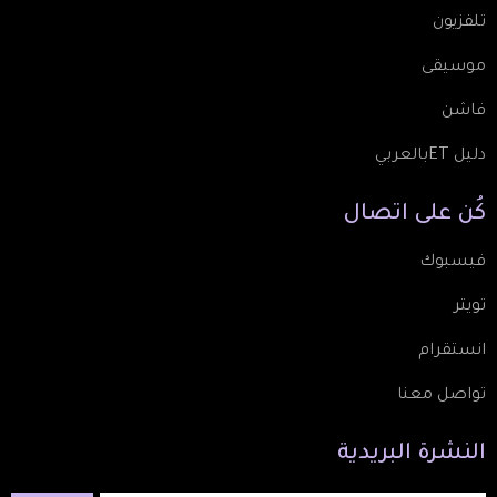
تلفزيون
موسيقى
فاشن
دليل ETبالعربي
كُن
على
اتصال
فيسبوك
تويتر
انستقرام
تواصل معنا
النشرة
البريدية