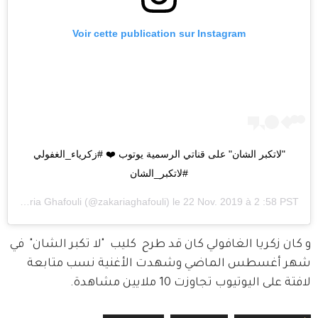
Voir cette publication sur Instagram
"لاتكبر الشان" على قناتي الرسمية يوتوب ❤️ #زكرياء_الغفولي 
#لاتكبر_الشان
ar
Zakaria Ghafouli
(@zakariaghafouli) le
22 Nov. 2019 à 2 :58 PST
و كان زكريا الغافولي كان قد طرح  كليب  "لا تكبر الشان"  في 
شهر أغسطس الماضي وشهدت الأغنية نسب متابعة 
لافتة على اليوتيوب تجاوزت 10 ملايين مشاهدة.