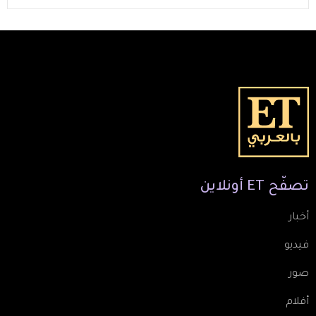
تصفّح
ET
أونلاين
أخبار
فيديو
صور
أفلام