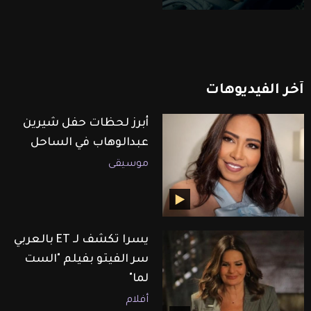
آخر
الفيديوهات
أبرز لحظات حفل شيرين
عبدالوهاب في الساحل
موسيقى
يسرا تكشف لـ ET بالعربي
سر الفيتو بفيلم "الست
لما"
أفلام