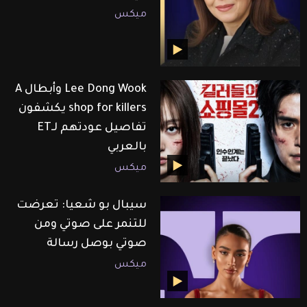
ميكس
Lee Dong Wook وأبطال A
shop for killers يكشفون
تفاصيل عودتهم لـET
بالعربي
ميكس
سيبال بو شعيا: تعرضت
للتنمر على صوتي ومن
صوتي بوصل رسالة
ميكس