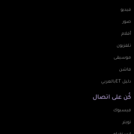
فيديو
صور
أفلام
تلفزيون
موسيقى
فاشن
دليل ETبالعربي
كُن
على
اتصال
فيسبوك
تويتر