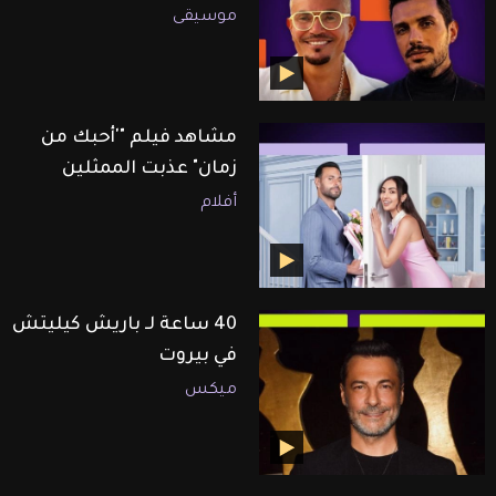
موسيقى
مشاهد فيلم "'أحبك من
زمان" عذبت الممثلين
أفلام
40 ساعة لـ باريش كيليتش
في بيروت
ميكس