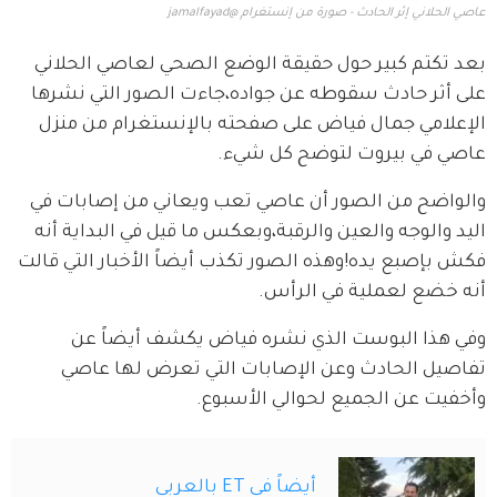
عاصي الحلاني إثر الحادث - صورة من إنستغرام @jamalfayad
بعد تكتم كبير حول حقيقة الوضع الصحي لعاصي الحلاني 
على أثر حادث سقوطه عن جواده،جاءت الصور التي نشرها 
الإعلامي جمال فياض على صفحته بالإنستغرام من منزل 
عاصي في بيروت لتوضح كل شيء.
والواضح من الصور أن عاصي تعب ويعاني من إصابات في 
اليد والوجه والعين والرقبة،وبعكس ما قيل في البداية أنه 
فكش بإصبع يده!وهذه الصور تكذب أيضاً الأخبار التي قالت 
أنه خضع لعملية في الرأس.
وفي هذا البوست الذي نشره فياض يكشف أيضاً عن 
تفاصيل الحادث وعن الإصابات التي تعرض لها عاصي 
وأخفيت عن الجميع لحوالي الأسبوع.
أيضاً في ET بالعربي