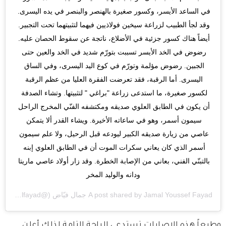
في الساعد الأيسر، وكسور صغيرة بالهنصر والبنصر في يده اليسرى. 
وقد لجأ الطبيب لزراعة سيخين فولاذيين فيهما لتثبيتهما تحت التجبير. 
أيضاً هناك كسور جزئية في الأضلاع، ناتجة عن سقوط الحصان عليه. 
رضوض في الخد الأيسر تسببت بتورّم شديد في الخد والعين حتى 
الجبين. رضوض مؤلمة وتورّم في كوع اليد اليسرى، وفي الساق 
اليسرى. أما الرقبة، فقد تعرضت الفقرة العليا من عظم الرقبة 
لكسور صغيرة، ما استدعى زراعة "براغي " لتثبيتها. وتشاء الصدفة 
أن يكون في الطابق العلوي صديقه ومكتشفه الفنّي المخرج الراحل 
سيمون أسمر، وهو في ساعاته الأخيرة. ويشاء القدر ألا يتمكن 
عاصي من زيارة صديقه الكبير ليودعه قبل الرحيل، ولا علم سيمون 
أسمر الذي كان يعاني سكرات الموت أن في الطابق العلوي إبنه 
بالتبنّي الفني، بعاني من الإصابة الخطرة. وقد زار أولاد عاصي ماريتا 
ودانه والوليد المخر
Jamal Youssef Fayad جمال فيّاض
A post shared by
(@jamalfayad) on
T
وطبعاً هذه الإصابات تستدعي الراحة التامة لذلك أعلن 