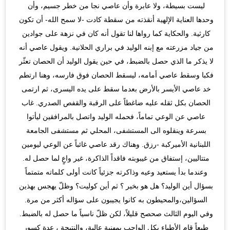
ليست بسيطة، ولا عابرة وأن عاصي نجا من خطر جسيم، وأن 
وحدها العناية الإلهية أنقذته من سقطة كادت -لا سمح الله- أن تكون 
كارثية. والحكاية كما رواها لنا تقول أنه كان في نزهة على جوادين 
من جياد مزرعته مع إبنه الوليد في براري الحلانية. ويقول عاصي أنه 
لا يذكر ما الذي حصل بالضبط، في حين يقول الوليد أن الحصان تعثّر 
فكبا وسقط عاصي أمامه، ليسقط الحصان فوق فارسه، وهنا ارتطم 
خد عاصي الأيسر بالأرض بعدما سقط على يده اليسرى، ثم ارتمى 
الحصان بكل ثقله عليه ضاغطاً على الرقبة والقفص الصدري. غاب 
عاصي عن الوعي تماماً، فحمله الوليد واتصل بالمرافقين ليأتوا 
بسرعة وينقلوه الى المستشفى، المحلي ثم مستشفى الجامعة 
اللبنانية الأميركبة -رزق. وهناك رقد عاصي غائباً عن الوعي ليومين 
متتاليين، إستفاق من غيبوبته فاقداً الذاكرة، غير واعٍ لما حصل له. 
وعندما بدأ يستعيد وعيه وذاكرته جزئياً كانت أولى كلماته متمتماً 
بسؤال أين الوليد؟ هل هو بخير ؟ ثم أين كوليت؟ وظلّ يهجس بهذين 
السؤالين،والمحيطون به كانوا يجيبون على سؤاله أكثر من مرة. 
وفي اليوم الثالث صحصح قليلاً، لكن ظلّ ناسياً ما حصل له بالضبط. 
طبعاً قام الأطباء بكل الواجب بمهنية عالية، والنتيجة ، عدة كسور 