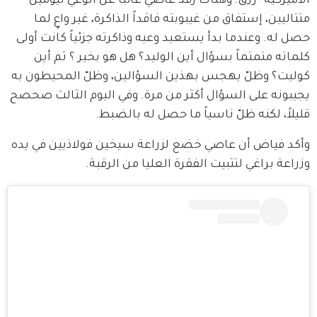
الأميركية -رزق. وهناك رقد عاصي غائباً عن الوعي ليومين 
متتاليين، إستفاق من غيبوبته فاقداً الذاكرة، غير واعٍ لما 
حصل له. وعندما بدأ يستعيد وعيه وذاكرته جزئياً كانت أولى 
كلماته متمتماً بسؤال أين الوليد؟ هل هو بخير ؟ ثم أين 
كوليت؟ وظلّ يهجس بهذين السؤالين، وظلّ المحيطون به 
يجيبونه على السؤال أكثر من مرة. وفي اليوم الثالث صحصح 
قليلاً، لكنه ظلّ ناسياً ما حصل له بالضبط.
وأكد فياض أن عاصي خضع لزراعة سيخين فولاذيين في يده 
وزراعة براغي لتثبيت الفقرة العليا من الرقبة.