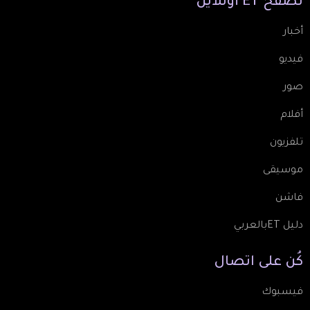
تصفّح
ET
أونلاين
أخبار
فيديو
صور
أفلام
تلفزيون
موسيقى
فاشن
دليل ETبالعربي
كُن
على
اتصال
فيسبوك