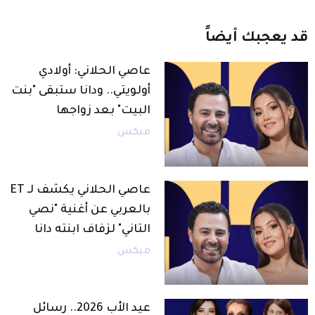
قد
يعجبك
أيضاً
عاصي الحلاني: أولادي
أولويتي.. ودانا ستبقى "بنت
البيت" بعد زواجها
ميكس
عاصي الحلاني يكشف لـ ET
بالعربي عن أغنية "نصي
التاني" لزفاف ابنته دانا
ميكس
عيد الأب 2026.. رسائل