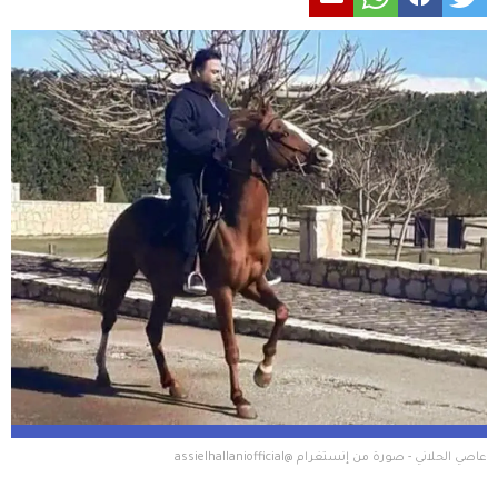
عاصي الحلاني - صورة من إنستغرام @assielhallaniofficial