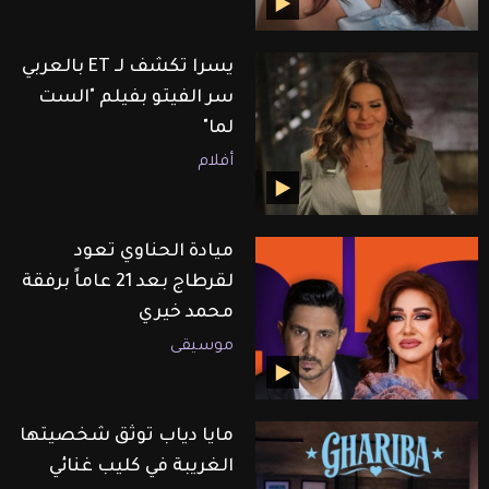
يسرا تكشف لـ ET بالعربي
سر الفيتو بفيلم "الست
لما"
أفلام
ميادة الحناوي تعود
لقرطاج بعد 21 عاماً برفقة
محمد خيري
موسيقى
مايا دياب توثق شخصيتها
الغريبة في كليب غنائي