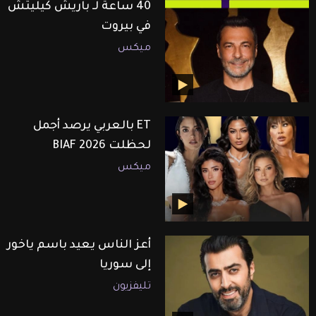
40 ساعة لـ باريش كيليتش
في بيروت
ميكس
ET بالعربي يرصد أجمل
لحظلت BIAF 2026
ميكس
أعز الناس يعيد باسم ياخور
إلى سوريا
تليفزيون