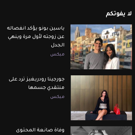
لا
يفوتكم
ياسين بونو يؤكد انفصاله
عن زوجته لأول مرة وينهي
الجدل
ميكس
جورجينا رودريغيز ترد على
منتقدي جسمها
ميكس
وفاة صانعة المحتوى