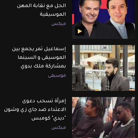
الحل مع نقابة المهن
الموسيقية
ميكس
إسماعيل تمر يجمع بين
الموسيقى و السينما
بمشاركة ملك بدوي
موسيقى
إمرأة تسحب دعوى
الاعتداء ضد جاي زي وشون
"ديدي" كومبس
ميكس