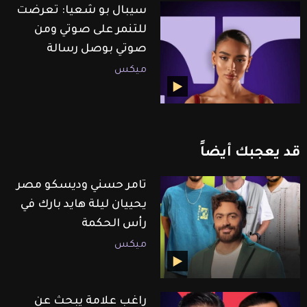
سيبال بو شعيا: تعرضت
للتنمر على صوتي ومن
صوتي بوصل رسالة
ميكس
قد
يعجبك
أيضاً
تامر حسني وديسكو مصر
يحييان ليلة هايد بارك في
رأس الحكمة
ميكس
راغب علامة يبحث عن