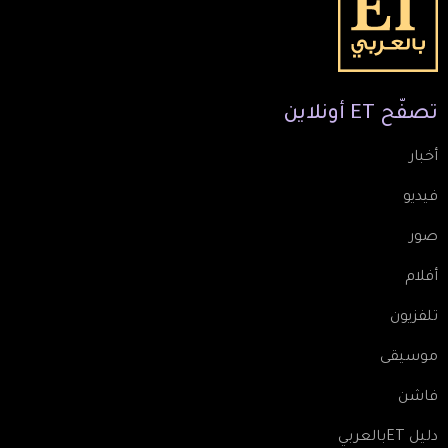
تصفّح
ET
أونلاين
أخبار
فيديو
صور
أفلام
تلفزيون
موسيقى
فاشن
دليل ETبالعربي