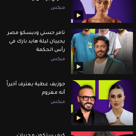
ميكس
تامر حسني وديسكو مصر
يحييان ليلة هايد بارك في
رأس الحكمة
ميكس
جوزيف عطية يعترف أخيراً
أنه مغروم
ميكس
كيف ستكون مجريات