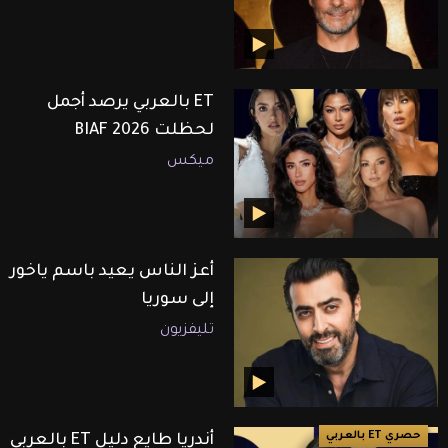
ET بالعربي يرصد أجمل
لحظلت BIAF 2026
ميكس
أعز الناس يعيد باسم ياخور
إلى سوريا
تليفزيون
حصري ET بالعربي
أندريا طايع دليل ET بالعربي