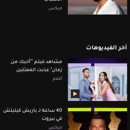
ميكس
آخر
الفيديوهات
مشاهد فيلم "'أحبك من
زمان" عذبت الممثلين
أفلام
40 ساعة لـ باريش كيليتش
في بيروت
ميكس