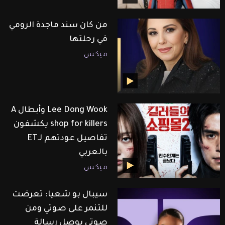
من كان سند ماجدة الرومي
في رحلتها
ميكس
Lee Dong Wook وأبطال A
shop for killers يكشفون
تفاصيل عودتهم لـET
بالعربي
ميكس
سيبال بو شعيا: تعرضت
للتنمر على صوتي ومن
صوتي بوصل رسالة