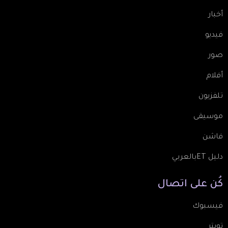
أخبار
فيديو
صور
أفلام
تلفزيون
موسيقى
فاشن
دليل ETبالعربي
كُن
على
اتصال
فيسبوك
تويتر