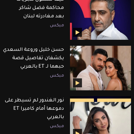
محاكمة فضل شاكر
بعد مغادرته لبنان
ميكس
حسن خليل وروعة السعدي
يكشفان تفاصيل قصة
حبهما لـ ET بالعربي
ميكس
نور الغندور لم تسيطر على
دموعها أمام كاميرا ET
بالعربي
ميكس